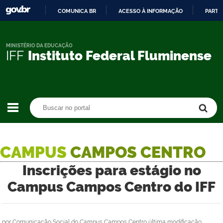
COMUNICA BR
ACESSO À INFORMAÇÃO
PARTI
IR
PARA
O
MINISTÉRIO DA EDUCAÇÃO
IFF
Instituto Federal Fluminense
CONTEÚDO
Buscar no portal
Buscar no portal
CAMPUS
CAMPOS CENTRO
Inscrições para estágio no
Campus Campos Centro do IFF
por
Comunicação Social do Campus Campos Centro
última modificação