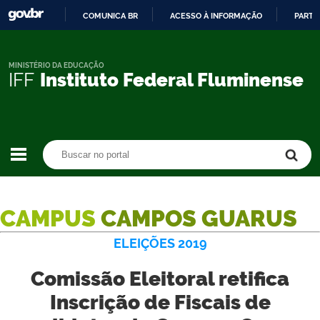
COMUNICA BR
ACESSO À INFORMAÇÃO
PARTI
IR
PARA
O
MINISTÉRIO DA EDUCAÇÃO
IFF
Instituto Federal Fluminense
CONTEÚDO
Buscar no portal
Buscar no portal
CAMPUS
CAMPOS GUARUS
ELEIÇÕES 2019
Comissão Eleitoral retifica
Inscrição de Fiscais de