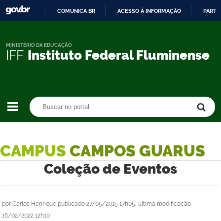
COMUNICA BR
ACESSO À INFORMAÇÃO
PARTI
IR
PARA
O
MINISTÉRIO DA EDUCAÇÃO
IFF
Instituto Federal Fluminense
CONTEÚDO
Buscar no portal
Buscar no portal
CAMPUS
CAMPOS GUARUS
Coleção de Eventos
por
Carlos Henrique
publicado
27/05/2015 17h05,
última modificação
16/02/2022 12h10