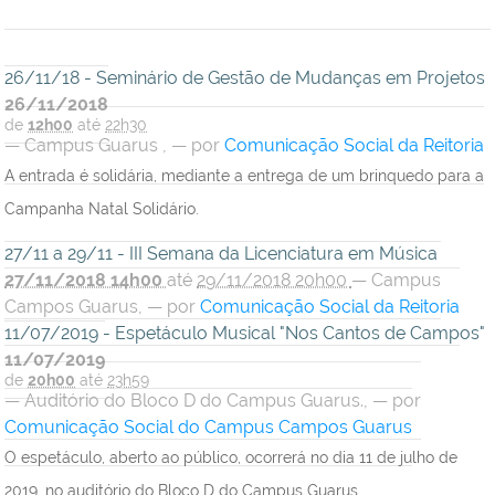
26/11/18 - Seminário de Gestão de Mudanças em Projetos
26/11/2018
de
12h00
até
22h30
—
Campus Guarus
,
—
por
Comunicação Social da Reitoria
A entrada é solidária, mediante a entrega de um brinquedo para a
Campanha Natal Solidário.
27/11 a 29/11 - III Semana da Licenciatura em Música
27/11/2018 14h00
até
29/11/2018 20h00
—
Campus
Campos Guarus
,
—
por
Comunicação Social da Reitoria
11/07/2019 - Espetáculo Musical "Nos Cantos de Campos"
11/07/2019
de
20h00
até
23h59
—
Auditório do Bloco D do Campus Guarus.
,
—
por
Comunicação Social do Campus Campos Guarus
O espetáculo, aberto ao público, ocorrerá no dia 11 de julho de
2019, no auditório do Bloco D do Campus Guarus.