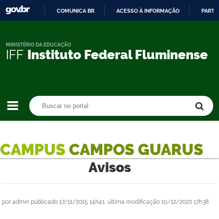
COMUNICA BR
ACESSO À INFORMAÇÃO
PARTI
IR
PARA
O
MINISTÉRIO DA EDUCAÇÃO
IFF
Instituto Federal Fluminense
CONTEÚDO
Buscar no portal
Buscar no portal
CAMPUS
CAMPOS GUARUS
Avisos
por
admin
publicado
17/11/2015 14h41,
última modificação
10/12/2020 17h38