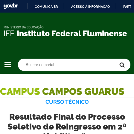
COMUNICA BR
ACESSO À INFORMAÇÃO
PARTI
IR
PARA
O
MINISTÉRIO DA EDUCAÇÃO
IFF
Instituto Federal Fluminense
CONTEÚDO
Buscar no portal
Buscar no portal
CAMPUS
CAMPOS GUARUS
CURSO TÉCNICO
Resultado Final do Processo
Seletivo de Reingresso em 2ª