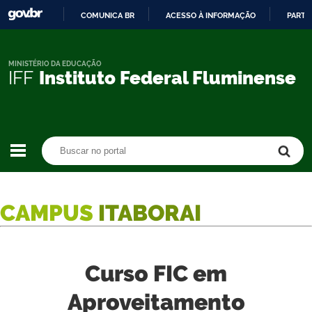
COMUNICA BR
ACESSO À INFORMAÇÃO
PARTI
IR
PARA
O
MINISTÉRIO DA EDUCAÇÃO
IFF
Instituto Federal Fluminense
CONTEÚDO
Buscar no portal
Buscar no portal
CAMPUS
ITABORAI
Curso FIC em
Aproveitamento