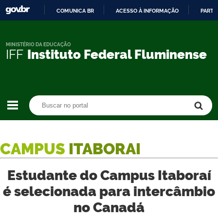
COMUNICA BR
ACESSO À INFORMAÇÃO
PARTI
IR
PARA
O
MINISTÉRIO DA EDUCAÇÃO
IFF
Instituto Federal Fluminense
CONTEÚDO
Buscar no portal
Buscar no portal
CAMPUS
ITABORAI
Estudante do Campus Itaboraí
é selecionada para intercâmbio
no Canadá