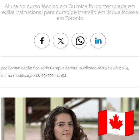
Aluna do curso técnico em Química foi contemplada em
edital institucional para curso de imersão em língua inglesa
em Toronto
por
Comunicação Social do Campus Itaboraí
publicado
12/03/2026 11h44,
última modificação
12/03/2026 11h54