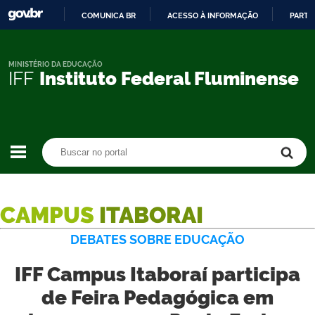
COMUNICA BR
ACESSO À INFORMAÇÃO
PARTI
IR
PARA
O
MINISTÉRIO DA EDUCAÇÃO
IFF
Instituto Federal Fluminense
CONTEÚDO
Buscar no portal
Buscar no portal
CAMPUS
ITABORAI
DEBATES SOBRE EDUCAÇÃO
IFF Campus Itaboraí participa
de Feira Pedagógica em