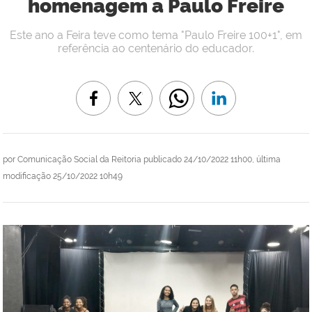
homenagem a Paulo Freire
Este ano a Feira teve como tema "Paulo Freire 100+1", em
referência ao centenário do educador.
por
Comunicação Social da Reitoria
publicado
24/10/2022 11h00,
última
modificação
25/10/2022 10h49