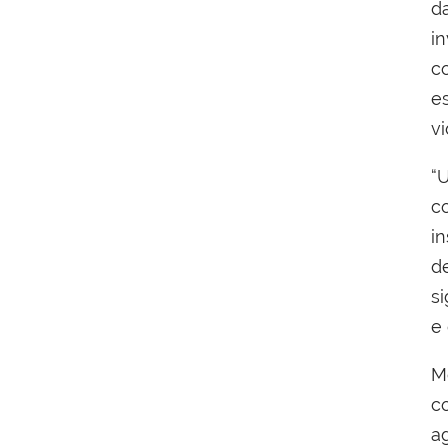
d
i
c
e
vi
“
c
i
d
si
e
M
c
a