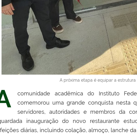
A próxima etapa é equipar a estrutura
A
comunidade acadêmica do Instituto Fede
comemorou uma grande conquista nesta quin
servidores, autoridades e membros da co
guardada inauguração do novo restaurante estuda
feições diárias, incluindo colação, almoço, lanche da