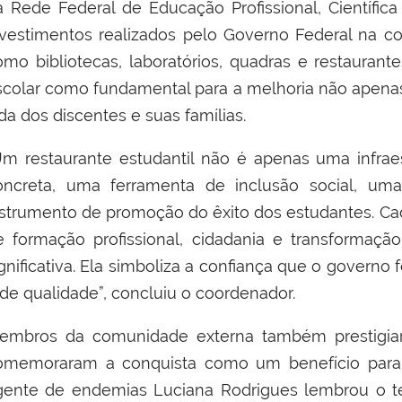
a Rede Federal de Educação Profissional, Científica 
nvestimentos realizados pelo Governo Federal na co
omo bibliotecas, laboratórios, quadras e restaurant
scolar como fundamental para a melhoria não apena
da dos discentes e suas famílias.
Um restaurante estudantil não é apenas uma infraest
oncreta, uma ferramenta de inclusão social, uma
nstrumento de promoção do êxito dos estudantes. Cada 
e formação profissional, cidadania e transformaçã
gnificativa. Ela simboliza a confiança que o governo
 de qualidade”, concluiu o coordenador.
embros da comunidade externa também prestigia
omemoraram a conquista como um benefício para 
gente de endemias Luciana Rodrigues lembrou o 