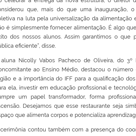
o celebrar a entrega da nova estrutura, o diretor
onsiderou que, mais do que uma inauguração, 
oletiva na luta pela universalização da alimentação e
ão é simplesmente fornecer alimentação. É algo qu
xito dos nossos alunos. Assim garantimos o que 
blica eficiente”, disse.
 aluna Nicolly Vabos Pacheco de Oliveira, do 3º
oncomitante ao Ensino Médio, destacou o número 
egião e a importância do IFF para a qualificação dos
ra ela, investir em educação profissional e tecnológ
umpre um papel transformador, forma profissiona
scensão. Desejamos que esse restaurante seja sí
spaço que alimenta corpos e potencializa aprendizag
 cerimônia contou também com a presença do coord