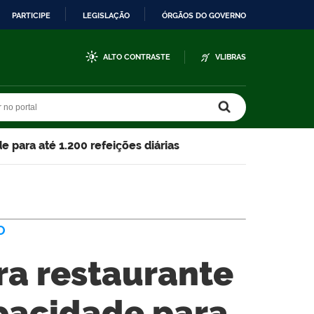
PARTICIPE
LEGISLAÇÃO
ÓRGÃOS DO GOVERNO
ALTO CONTRASTE
VLIBRAS
r no portal
r no portal
e para até 1.200 refeições diárias
O
ura restaurante
pacidade para