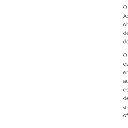
O
A
o
d
d
O
e
e
a
e
d
a
o