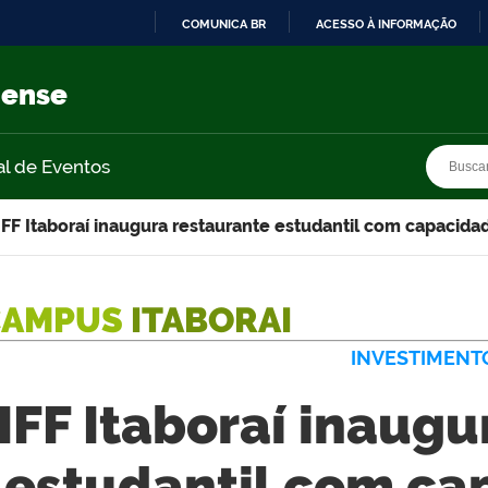
COMUNICA BR
ACESSO À INFORMAÇÃO
IR
PARA
nense
O
CONTEÚDO
Busca
Busca
al de Eventos
IFF Itaboraí inaugura restaurante estudantil com capacidad
CAMPUS
ITABORAI
INVESTIMENT
IFF Itaboraí inaug
estudantil com ca