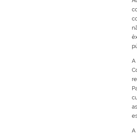
A
c
c
n
ê
pú
A
C
r
Pa
c
a
e
A