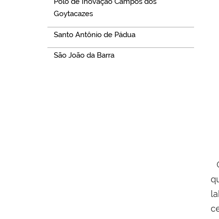
Polo de Inovação Campos dos
Goytacazes
Santo Antônio de Pádua
São João da Barra
q
l
c