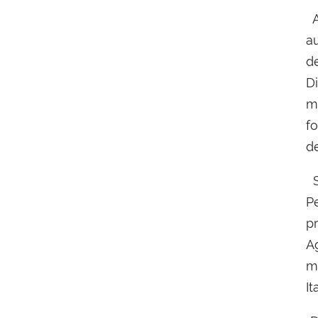
A
a
d
D
m
f
d
S
P
p
A
m
It