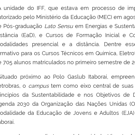
 unidade do IFF, que estava em processo de im
utorizado pelo Ministério da Educação (MEC) em agos
e Pós-graduação
Lato Sensu
em Energias e Sustent
istância (EaD), e Cursos de Formação Inicial e C
odalidades presencial e a distância. Dentre ess
ormativo para os Cursos Técnicos em Química, Eletrot
e 705 alunos matriculados no primeiro semestre de 2
ituado próximo ao Polo Gaslub Itaboraí, empree
etrobras, o
campus
tem como
eixo central de sua
rincípios da Sustentabilidade e nos Objetivos de
genda 2030 da Organização das Nações Unidas (ON
odalidade da Educação de Jovens e Adultos (EJA)
aboraí.