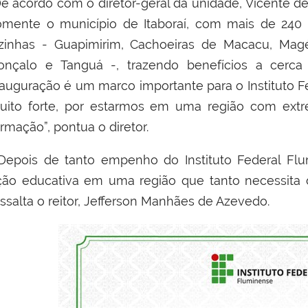
e acordo com o diretor-geral da unidade, Vicente de 
omente o município de Itaboraí, com mais de 240 m
izinhas - Guapimirim, Cachoeiras de Macacu, Magé,
onçalo e Tanguá -, trazendo benefícios a cerca 
nauguração é um marco importante para o Instituto
uito forte, por estarmos em uma região com extr
rmação”, pontua o diretor.
Depois de tanto empenho do Instituto Federal Flu
ção educativa em uma região que tanto necessita d
essalta o reitor, Jefferson Manhães de Azevedo.