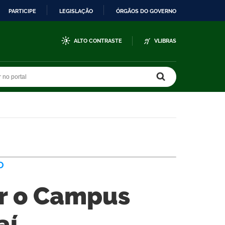
PARTICIPE
LEGISLAÇÃO
ÓRGÃOS DO GOVERNO
ALTO CONTRASTE
VLIBRAS
r no portal
r no portal
O
ar o Campus
aí