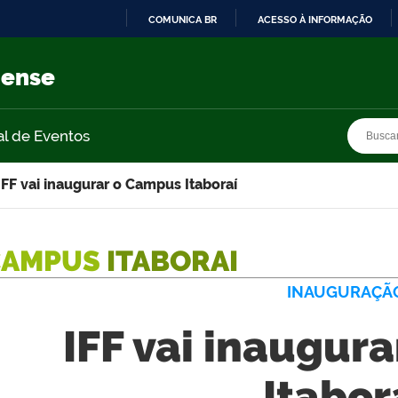
COMUNICA BR
ACESSO À INFORMAÇÃO
IR
PARA
nense
O
CONTEÚDO
Busca
Busca
al de Eventos
IFF vai inaugurar o Campus Itaboraí
CAMPUS
ITABORAI
INAUGURAÇÃ
IFF vai inaugur
Itabor