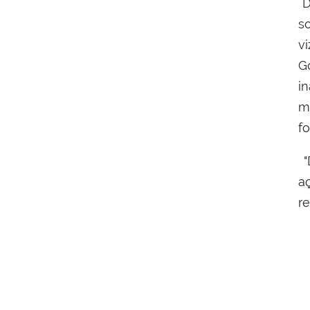
D
s
v
G
i
m
fo
"
a
r