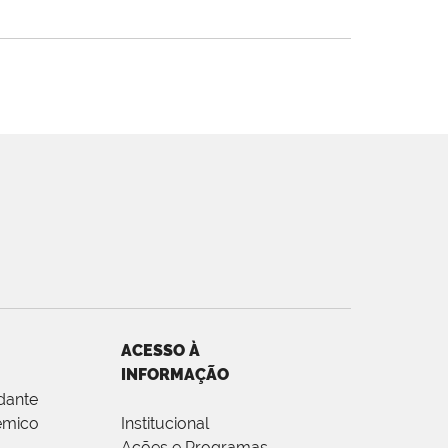
ACESSO À
INFORMAÇÃO
dante
êmico
Institucional
Ações e Programas