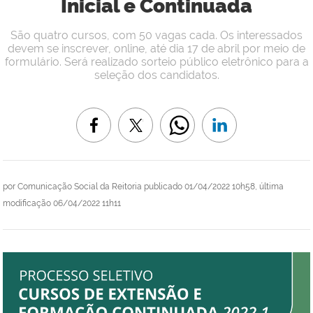
Inicial e Continuada
São quatro cursos, com 50 vagas cada. Os interessados
devem se inscrever, online, até dia 17 de abril por meio de
formulário. Será realizado sorteio público eletrônico para a
seleção dos candidatos.
por
Comunicação Social da Reitoria
publicado
01/04/2022 10h58,
última
modificação
06/04/2022 11h11