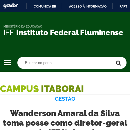
COMUNICA BR
ACESSO À INFORMAÇÃO
PARTI
IR
PARA
O
MINISTÉRIO DA EDUCAÇÃO
IFF
Instituto Federal Fluminense
CONTEÚDO
Buscar no portal
Buscar no portal
CAMPUS
ITABORAI
GESTÃO
Wanderson Amaral da Silva
toma posse como diretor-geral