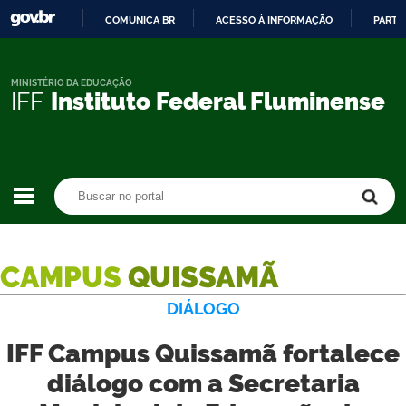
COMUNICA BR
ACESSO À INFORMAÇÃO
PARTI
IR
PARA
O
MINISTÉRIO DA EDUCAÇÃO
IFF
Instituto Federal Fluminense
CONTEÚDO
Buscar no portal
Buscar no portal
CAMPUS
QUISSAMÃ
DIÁLOGO
IFF Campus Quissamã fortalece
diálogo com a Secretaria