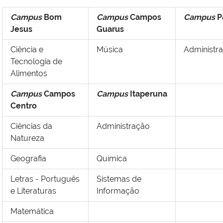
Campus
Bom
Campus
Campos
Campus
P
Jesus
Guarus
Ciência e
Música
Administr
Tecnologia de
Alimentos
Campus
Campos
Campus
Itaperuna
Centro
Ciências da
Administração
Natureza
Geografia
Química
Letras - Português
Sistemas de
e Literaturas
Informação
Matemática