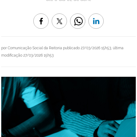
por
Comunicação Social da Reitoria
publicado
27/03/2026 15h53,
última
modificação
27/03/2026 15h53