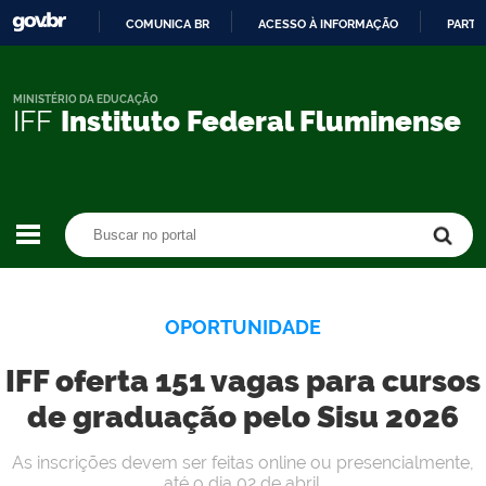
COMUNICA BR
ACESSO À INFORMAÇÃO
PARTI
IR
PARA
O
MINISTÉRIO DA EDUCAÇÃO
IFF
Instituto Federal Fluminense
CONTEÚDO
Buscar no portal
Buscar no portal
OPORTUNIDADE
IFF oferta 151 vagas para cursos
de graduação pelo Sisu 2026
As inscrições devem ser feitas online ou presencialmente,
até o dia 02 de abril.