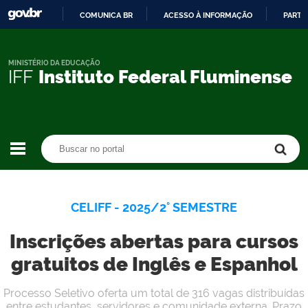
COMUNICA BR
ACESSO À INFORMAÇÃO
PARTI
IR
PARA
O
MINISTÉRIO DA EDUCAÇÃO
IFF
Instituto Federal Fluminense
CONTEÚDO
Buscar no portal
Buscar no portal
CELIFF - 2025/2° SEMESTRE
Inscrições abertas para cursos
gratuitos de Inglês e Espanhol
Processo Seletivo oferta um total de 316 vagas distribuídas
entre estudantes, servidores e comunidade externa. Prazo