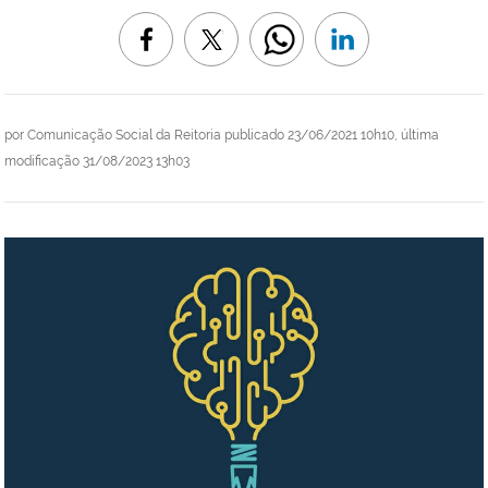
por
Comunicação Social da Reitoria
publicado
23/06/2021 10h10,
última
modificação
31/08/2023 13h03