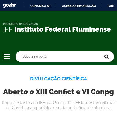
COMUNICA BR
ACESSO À INFORMAÇÃO
PARTI
IR
PARA
O
MINISTÉRIO DA EDUCAÇÃO
IFF
Instituto Federal Fluminense
CONTEÚDO
Buscar no portal
Buscar no portal
DIVULGAÇÃO CIENTÍFICA
Aberto o XIII Confict e VI Conpg
Representantes do IFF, da Uenf e da UFF lamentam vítimas
da Covid-19 ao participarem da cerimônia de abertura.