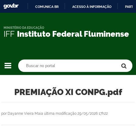
COMUNICA BR
ACESSO À INFORMAÇÃO
PARTI
IR
PARA
O
MINISTÉRIO DA EDUCAÇÃO
IFF
Instituto Federal Fluminense
CONTEÚDO
Buscar no portal
Buscar no portal
PREMIAÇÃO XI CONPG.pdf
por
Dayanne Vieira Maia
última modificação
29/05/2026 17h22