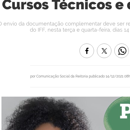
Cursos Técnicos e
O envio da documentação complementar deve ser reali
do IFF, nesta terça e quarta-feira, dias 
por
Comunicação Social da Reitoria
publicado
14/12/2021 08h