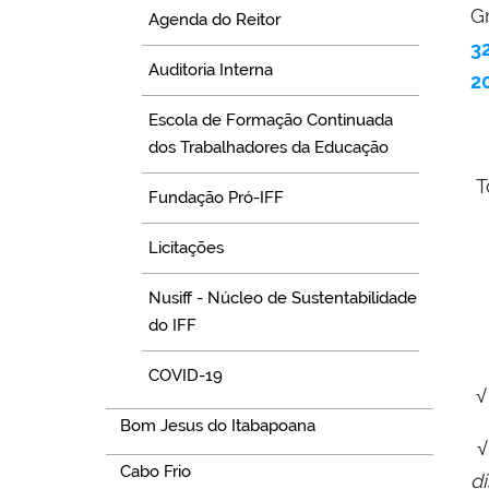
G
Agenda do Reitor
3
Auditoria Interna
2
Escola de Formação Continuada
dos Trabalhadores da Educação
T
Fundação Pró-IFF
Licitações
Nusiff - Núcleo de Sustentabilidade
do IFF
COVID-19
√
Bom Jesus do Itabapoana
√
Cabo Frio
d