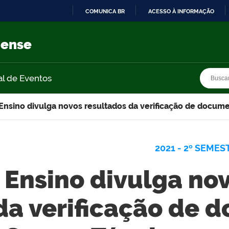
COMUNICA BR
ACESSO À INFORMAÇÃO
IR
PARA
nense
O
CONTEÚDO
Busca
Busca
al de Eventos
Ensino divulga novos resultados da verificação de docum
2021 - 2º SEMES
Ensino divulga no
da verificação de 