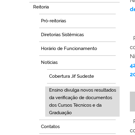
N
Reitoria
d
Pró-reitorias
Diretorias Sistêmicas
c
Horário de Funcionamento
N
Notícias
4
2
Cobertura Jif Sudeste
Ensino divulga novos resultados
da verificação de documentos
dos Cursos Técnicos e da
Graduação
Contatos
c