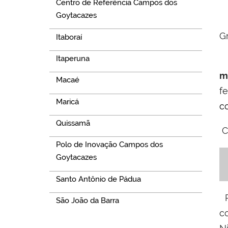
Centro de Referência Campos dos
Goytacazes
G
Itaboraí
Itaperuna
F
m
Macaé
fe
Maricá
c
Quissamã
Co
Polo de Inovação Campos dos
Goytacazes
Santo Antônio de Pádua
São João da Barra
c
Navegação