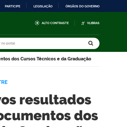
PARTICIPE
LEGISLAÇÃO
ÓRGÃOS DO GOVERNO
ALTO CONTRASTE
VLIBRAS
r no portal
r no portal
entos dos Cursos Técnicos e da Graduação
TRE
vos resultados
documentos dos