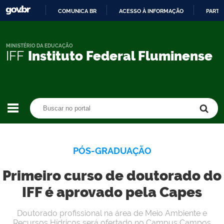
COMUNICA BR
ACESSO À INFORMAÇÃO
PARTI
IR
PARA
O
MINISTÉRIO DA EDUCAÇÃO
IFF
Instituto Federal Fluminense
CONTEÚDO
Buscar no portal
Buscar no portal
PÓS-GRADUAÇÃO
Primeiro curso de doutorado do
IFF é aprovado pela Capes
Doutorado profissional na área de Meio Ambiente e
Recursos Hídricos será ofertado no Campus Campos