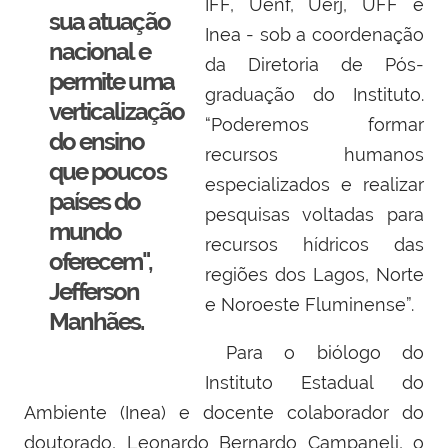
IFF, Uenf, Uerj, UFF e
sua atuação
Inea - sob a coordenação
nacional e
da Diretoria de Pós-
permite uma
graduação do Instituto.
verticalização
“Poderemos formar
do ensino
recursos humanos
que poucos
especializados e realizar
países do
pesquisas voltadas para
mundo
recursos hídricos das
oferecem",
regiões dos Lagos, Norte
Jefferson
e Noroeste Fluminense”.
Manhães.
Para o biólogo do
Instituto Estadual do
Ambiente (Inea) e docente colaborador do
doutorado, Leonardo Bernardo Campaneli, o