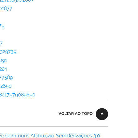
701877
79
57
1329739
091
224
077589
72650
158417979089690
VOLTAR AO TOPO
ive Commons Atribuição-SemDerivações 3.0