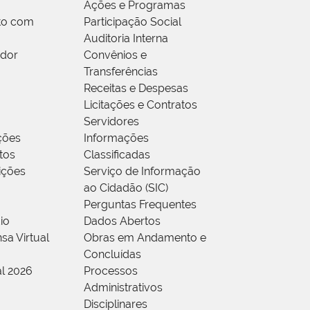
Ações e Programas
to com
Participação Social
Auditoria Interna
idor
Convênios e
Transferências
Receitas e Despesas
Licitações e Contratos
Servidores
ções
Informações
tos
Classificadas
rições
Serviço de Informação
ao Cidadão (SIC)
Perguntas Frequentes
io
Dados Abertos
sa Virtual
Obras em Andamento e
Concluídas
al 2026
Processos
Administrativos
Disciplinares