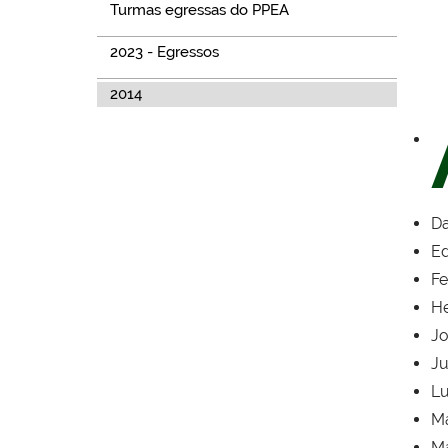
Turmas egressas do PPEA
2023 - Egressos
2014
Da
Ed
Fe
He
Jo
Ju
Lu
Ma
Ma