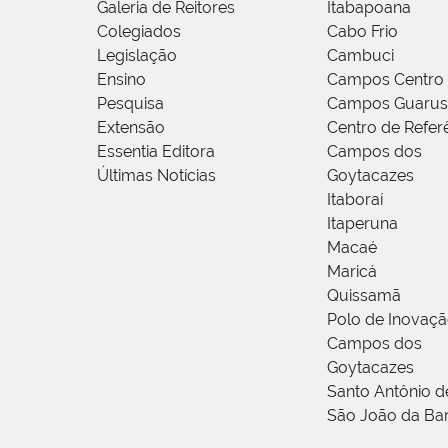
Galeria de Reitores
Itabapoana
Colegiados
Cabo Frio
Legislação
Cambuci
Ensino
Campos Centro
Pesquisa
Campos Guarus
Extensão
Centro de Refer
Essentia Editora
Campos dos
Últimas Notícias
Goytacazes
Itaboraí
Itaperuna
Macaé
Maricá
Quissamã
Polo de Inovaç
Campos dos
Goytacazes
Santo Antônio 
São João da Ba