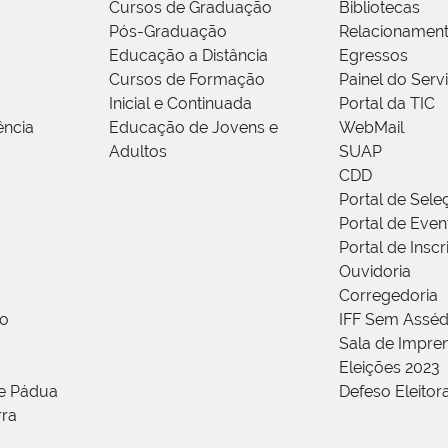
Cursos de Graduação
Bibliotecas
Pós-Graduação
Relacionamen
Educação a Distância
Egressos
Cursos de Formação
Painel do Serv
Inicial e Continuada
Portal da TIC
ência
Educação de Jovens e
WebMail
Adultos
SUAP
CDD
Portal de Sele
Portal de Even
Portal de Insc
Ouvidoria
Corregedoria
ão
IFF Sem Asséd
Sala de Impren
Eleições 2023
de Pádua
Defeso Eleitor
rra