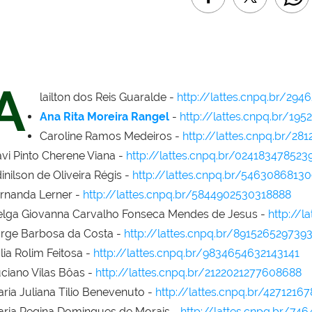
A
lailton dos Reis Guaralde -
http://lattes.cnpq.br/29
Ana Rita Moreira Rangel
-
http://lattes.cnpq.br/19
Caroline Ramos Medeiros -
http://lattes.cnpq.br/28
vi Pinto Cherene Viana -
http://lattes.cnpq.br/024183478523
inilson de Oliveira Régis -
http://lattes.cnpq.br/5463086813
rnanda Lerner -
http://lattes.cnpq.br/5844902530318888
lga Giovanna Carvalho Fonseca Mendes de Jesus -
http://
rge Barbosa da Costa -
http://lattes.cnpq.br/891526529739
lia Rolim Feitosa -
http://lattes.cnpq.br/9834654632143141
ciano Vilas Bôas -
http://lattes.cnpq.br/2122021277608688
ria Juliana Tilio Benevenuto -
http://lattes.cnpq.br/4271216
ria Regina Domingues de Morais -
http://lattes.cnpq.br/74