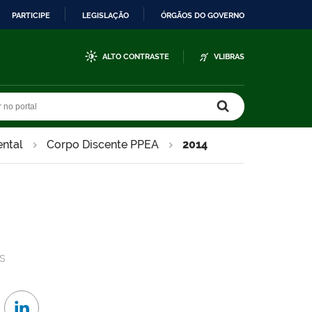
PARTICIPE
LEGISLAÇÃO
ÓRGÃOS DO GOVERNO
ALTO CONTRASTE
VLIBRAS
r no portal
r no portal
ntal
Corpo Discente PPEA
2014
s