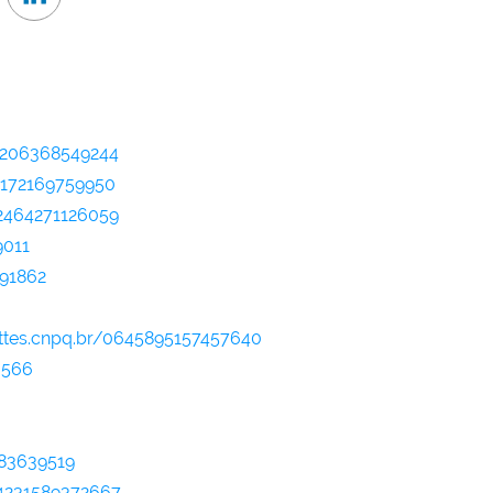
46206368549244
52172169759950
12464271126059
9011
091862
lattes.cnpq.br/0645895157457640
3566
783639519
64231589372667