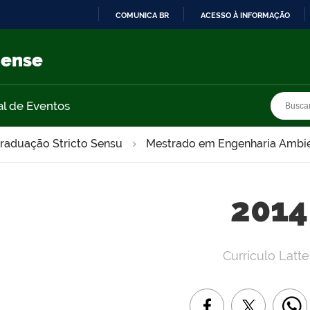
COMUNICA BR
ACESSO À INFORMAÇÃO
IR
PARA
nense
O
CONTEÚDO
Busca
Busca
al de Eventos
raduação Stricto Sensu
Mestrado em Engenharia Ambie
2014
Currículo Latte