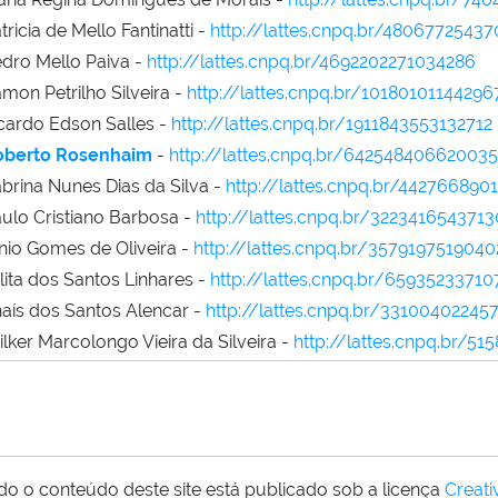
tricia de Mello Fantinatti -
http://lattes.cnpq.br/4806772543
dro Mello Paiva -
http://lattes.cnpq.br/4692202271034286
mon Petrilho Silveira -
http://lattes.cnpq.br/10180101144296
cardo Edson Salles -
http://lattes.cnpq.br/1911843553132712
oberto Rosenhaim
-
http://lattes.cnpq.br/64254840662003
brina Nunes Dias da Silva -
http://lattes.cnpq.br/442766890
ulo Cristiano Barbosa -
http://lattes.cnpq.br/3223416543713
nio Gomes de Oliveira -
http://lattes.cnpq.br/3579197519040
lita dos Santos Linhares -
http://lattes.cnpq.br/6593523371
aís dos Santos Alencar -
http://lattes.cnpq.br/33100402245
lker Marcolongo Vieira da Silveira -
http://lattes.cnpq.br/5
do o conteúdo deste site está publicado sob a licença
Creat