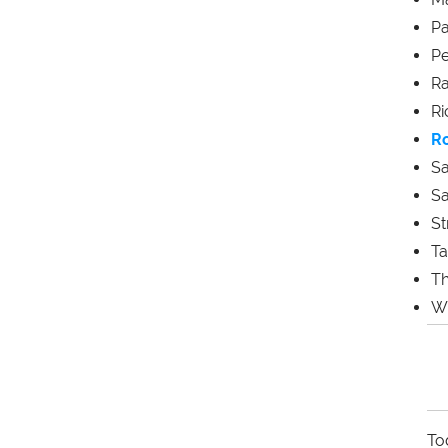
Pa
Pe
Ra
Ri
R
Sa
Sa
St
Ta
Th
Wi
To