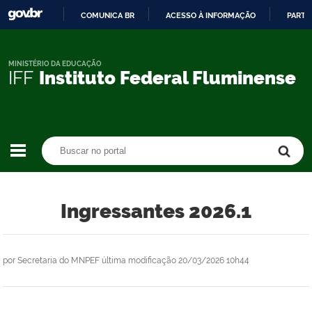
COMUNICA BR
ACESSO À INFORMAÇÃO
PARTI
IR
PARA
O
MINISTÉRIO DA EDUCAÇÃO
IFF
Instituto Federal Fluminense
CONTEÚDO
Buscar no portal
Buscar no portal
Ingressantes 2026.1
por
Secretaria do MNPEF
última modificação
20/03/2026 10h44