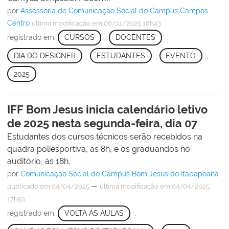
por
Assessoria de Comunicação Social do Campus Campos
Centro
última modificação
em 06/11/2025 18h43
registrado em:
CURSOS
,
DOCENTES
,
DIA DO DESIGNER
,
ESTUDANTES
,
EVENTO
,
2025
IFF Bom Jesus inicia calendário letivo
de 2025 nesta segunda-feira, dia 07
Estudantes dos cursos técnicos serão recebidos na
quadra poliesportiva, às 8h, e os graduandos no
auditório, às 18h.
por
Comunicação Social do Campus Bom Jesus do Itabapoana
—
publicado
em 04/04/2025
última modificação
em 04/04/2025
17h50
registrado em:
VOLTA ÀS AULAS
,