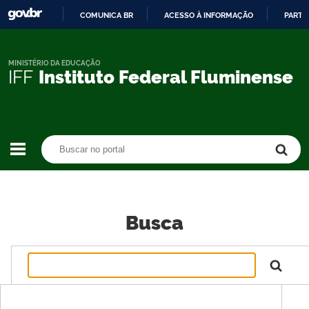
COMUNICA BR
ACESSO À INFORMAÇÃO
PARTI
IR
PARA
O
MINISTÉRIO DA EDUCAÇÃO
IFF
Instituto Federal Fluminense
CONTEÚDO
Buscar no portal
Buscar no portal
Busca