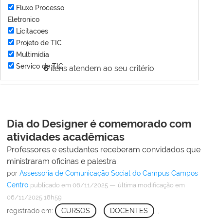
Fluxo Processo
Eletronico
Licitacoes
Projeto de TIC
Multimídia
Servico de TIC
6
itens atendem ao seu critério.
Dia do Designer é comemorado com
atividades acadêmicas
Professores e estudantes receberam convidados que
ministraram oficinas e palestra.
por
Assessoria de Comunicação Social do Campus Campos
Centro
—
publicado
em 06/11/2025
última modificação
em
06/11/2025 18h59
registrado em:
CURSOS
,
DOCENTES
,