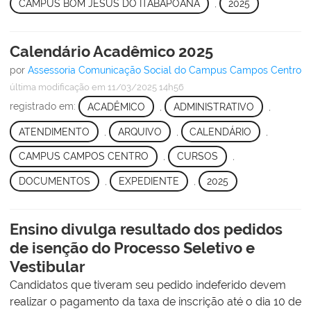
CAMPUS BOM JESUS DO ITABAPOANA
,
2025
Calendário Acadêmico 2025
por
Assessoria Comunicação Social do Campus Campos Centro
última modificação
em 11/03/2025 14h56
registrado em:
ACADÊMICO
,
ADMINISTRATIVO
,
ATENDIMENTO
,
ARQUIVO
,
CALENDÁRIO
,
CAMPUS CAMPOS CENTRO
,
CURSOS
,
DOCUMENTOS
,
EXPEDIENTE
,
2025
Ensino divulga resultado dos pedidos
de isenção do Processo Seletivo e
Vestibular
Candidatos que tiveram seu pedido indeferido devem
realizar o pagamento da taxa de inscrição até o dia 10 de