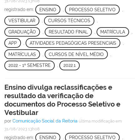
31/08/2023 13h08
registrado em:
ENSINO
,
PROCESSO SELETIVO
,
VESTIBULAR
,
CURSOS TÉCNICOS
,
GRADUAÇÃO
,
RESULTADO FINAL
,
MATRÍCULA
,
APP
,
ATIVIDADES PEDAGÓGICAS PRESENCIAIS
,
MATRÍCULAS
,
CURSOS DE NÍVEL MÉDIO
,
2022 - 1º SEMESTRE
,
2022.1
Ensino divulga reclassificações e
resultado da verificação de
documentos do Processo Seletivo e
Vestibular
por
Comunicação Social da Reitoria
última modificação
em
31/08/2023 13h08
registrado em:
ENSINO
,
PROCESSO SELETIVO
,