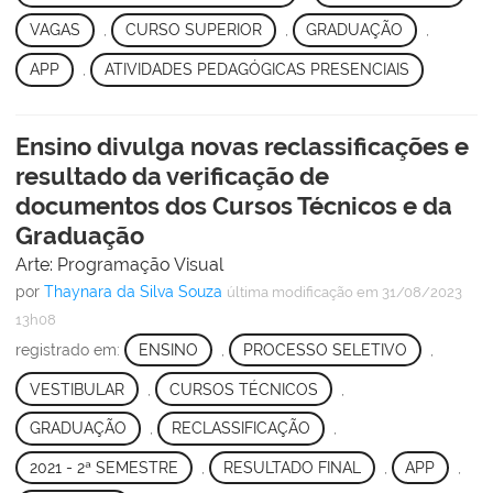
VAGAS
,
CURSO SUPERIOR
,
GRADUAÇÃO
,
APP
,
ATIVIDADES PEDAGÓGICAS PRESENCIAIS
Ensino divulga novas reclassificações e
resultado da verificação de
documentos dos Cursos Técnicos e da
Graduação
Arte: Programação Visual
por
Thaynara da Silva Souza
última modificação
em 31/08/2023
13h08
registrado em:
ENSINO
,
PROCESSO SELETIVO
,
VESTIBULAR
,
CURSOS TÉCNICOS
,
GRADUAÇÃO
,
RECLASSIFICAÇÃO
,
2021 - 2ª SEMESTRE
,
RESULTADO FINAL
,
APP
,