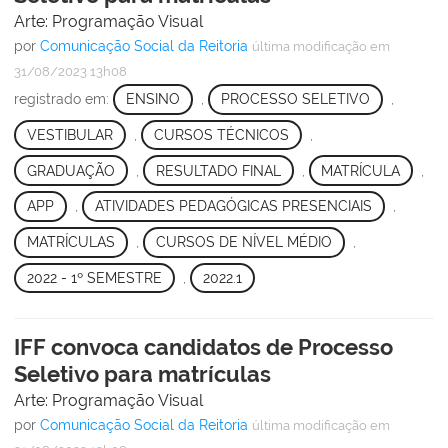
Arte: Programação Visual
por
Comunicação Social da Reitoria
última modificação
em
31/08/2023 13h08
registrado em:
ENSINO
,
PROCESSO SELETIVO
,
VESTIBULAR
,
CURSOS TÉCNICOS
,
GRADUAÇÃO
,
RESULTADO FINAL
,
MATRÍCULA
,
APP
,
ATIVIDADES PEDAGÓGICAS PRESENCIAIS
,
MATRÍCULAS
,
CURSOS DE NÍVEL MÉDIO
,
2022 - 1º SEMESTRE
,
2022.1
IFF convoca candidatos de Processo
Seletivo para matrículas
Arte: Programação Visual
por
Comunicação Social da Reitoria
última modificação
em