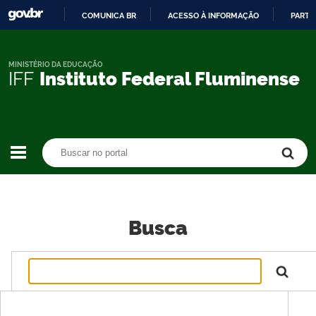
COMUNICA BR
ACESSO À INFORMAÇÃO
PARTI
IR
PARA
O
MINISTÉRIO DA EDUCAÇÃO
IFF
Instituto Federal Fluminense
CONTEÚDO
Buscar no portal
Buscar no portal
Busca