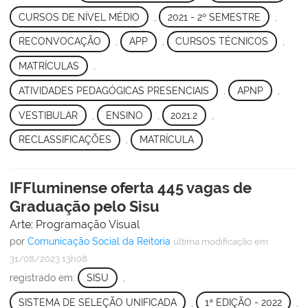
CURSOS DE NÍVEL MÉDIO
,
2021 - 2º SEMESTRE
,
RECONVOCAÇÃO
,
APP
,
CURSOS TÉCNICOS
,
MATRÍCULAS
,
ATIVIDADES PEDAGÓGICAS PRESENCIAIS
,
APNP
,
VESTIBULAR
,
ENSINO
,
2021.2
,
RECLASSIFICAÇÕES
,
MATRÍCULA
IFFluminense oferta 445 vagas de
Graduação pelo Sisu
Arte: Programação Visual
por
Comunicação Social da Reitoria
última modificação
em
31/08/2023 13h08
registrado em:
SISU
,
SISTEMA DE SELEÇÃO UNIFICADA
,
1ª EDIÇÃO - 2022
,