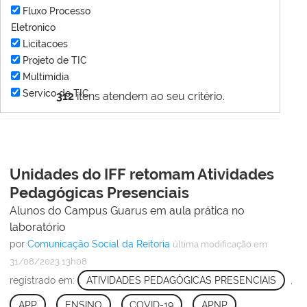
Fluxo Processo
Eletronico
Licitacoes
Projeto de TIC
Multimídia
Servico de TIC
312
itens atendem ao seu critério.
Unidades do IFF retomam Atividades
Pedagógicas Presenciais
Alunos do Campus Guarus em aula prática no
laboratório
por
Comunicação Social da Reitoria
última modificação
em
31/08/2023 13h08
registrado em:
ATIVIDADES PEDAGÓGICAS PRESENCIAIS
,
APP
,
ENSINO
,
COVID-19
,
APNP
,