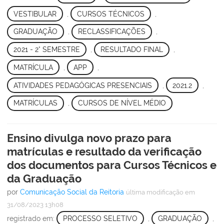
VESTIBULAR
,
CURSOS TÉCNICOS
,
GRADUAÇÃO
,
RECLASSIFICAÇÕES
,
2021 - 2° SEMESTRE
,
RESULTADO FINAL
,
MATRÍCULA
,
APP
,
ATIVIDADES PEDAGÓGICAS PRESENCIAIS
,
2021.2
,
MATRÍCULAS
,
CURSOS DE NÍVEL MÉDIO
Ensino divulga novo prazo para
matrículas e resultado da verificação
dos documentos para Cursos Técnicos e
da Graduação
por
Comunicação Social da Reitoria
última modificação
em
31/08/2023 13h08
registrado em:
PROCESSO SELETIVO
,
GRADUAÇÃO
,