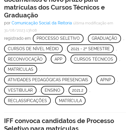
matrículas dos Cursos Técnicos e
Graduação
por
Comunicação Social da Reitoria
última modificação
em
31/08/2023 13h08
registrado em:
PROCESSO SELETIVO
,
GRADUAÇÃO
,
CURSOS DE NÍVEL MÉDIO
,
2021 - 2º SEMESTRE
,
RECONVOCAÇÃO
,
APP
,
CURSOS TÉCNICOS
,
MATRÍCULAS
,
ATIVIDADES PEDAGÓGICAS PRESENCIAIS
,
APNP
,
VESTIBULAR
,
ENSINO
,
2021.2
,
RECLASSIFICAÇÕES
,
MATRÍCULA
IFF convoca candidatos de Processo
Seletivo para matrículas