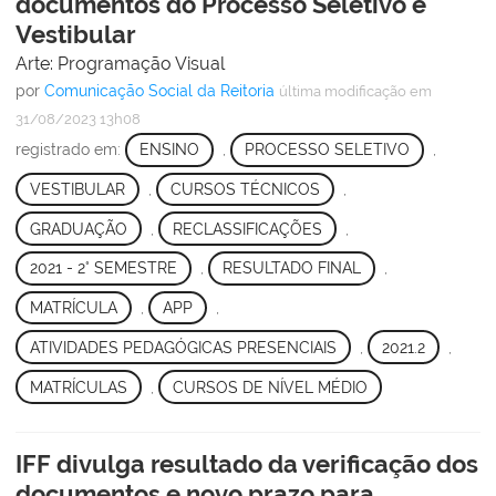
documentos do Processo Seletivo e
Vestibular
Arte: Programação Visual
por
Comunicação Social da Reitoria
última modificação
em
31/08/2023 13h08
registrado em:
ENSINO
,
PROCESSO SELETIVO
,
VESTIBULAR
,
CURSOS TÉCNICOS
,
GRADUAÇÃO
,
RECLASSIFICAÇÕES
,
2021 - 2° SEMESTRE
,
RESULTADO FINAL
,
MATRÍCULA
,
APP
,
ATIVIDADES PEDAGÓGICAS PRESENCIAIS
,
2021.2
,
MATRÍCULAS
,
CURSOS DE NÍVEL MÉDIO
IFF divulga resultado da verificação dos
documentos e novo prazo para