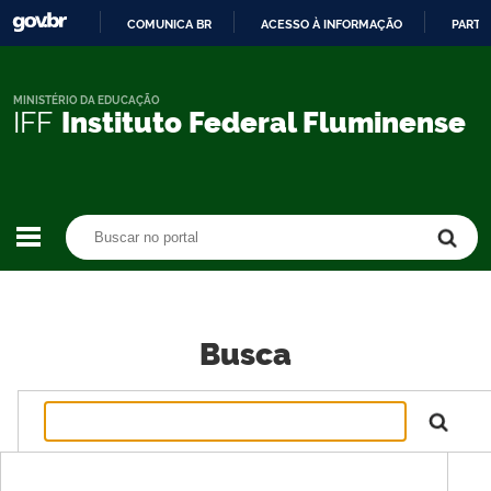
COMUNICA BR
ACESSO À INFORMAÇÃO
PARTI
IR
PARA
O
MINISTÉRIO DA EDUCAÇÃO
IFF
Instituto Federal Fluminense
CONTEÚDO
Buscar no portal
Buscar no portal
Busca