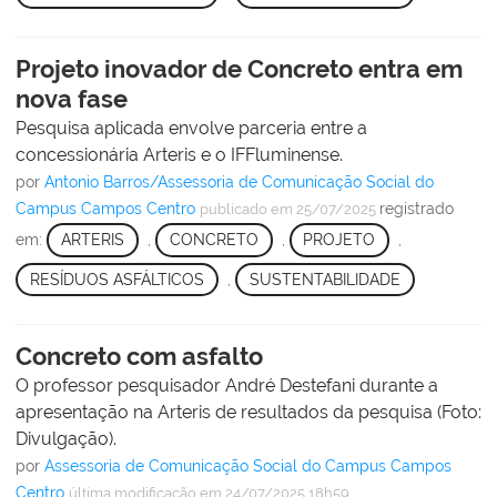
Projeto inovador de Concreto entra em
nova fase
Pesquisa aplicada envolve parceria entre a
concessionária Arteris e o IFFluminense.
por
Antonio Barros/Assessoria de Comunicação Social do
Campus Campos Centro
registrado
publicado
em 25/07/2025
em:
ARTERIS
,
CONCRETO
,
PROJETO
,
RESÍDUOS ASFÁLTICOS
,
SUSTENTABILIDADE
Concreto com asfalto
O professor pesquisador André Destefani durante a
apresentação na Arteris de resultados da pesquisa (Foto:
Divulgação).
por
Assessoria de Comunicação Social do Campus Campos
Centro
última modificação
em 24/07/2025 18h59