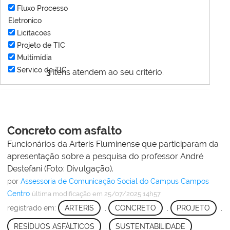
Fluxo Processo
Eletronico
Licitacoes
Projeto de TIC
Multimídia
Servico de TIC
3
itens atendem ao seu critério.
Concreto com asfalto
Funcionários da Arteris Fluminense que participaram da
apresentação sobre a pesquisa do professor André
Destefani (Foto: Divulgação).
por
Assessoria de Comunicação Social do Campus Campos
Centro
última modificação
em 25/07/2025 14h57
registrado em:
ARTERIS
,
CONCRETO
,
PROJETO
,
RESÍDUOS ASFÁLTICOS
,
SUSTENTABILIDADE