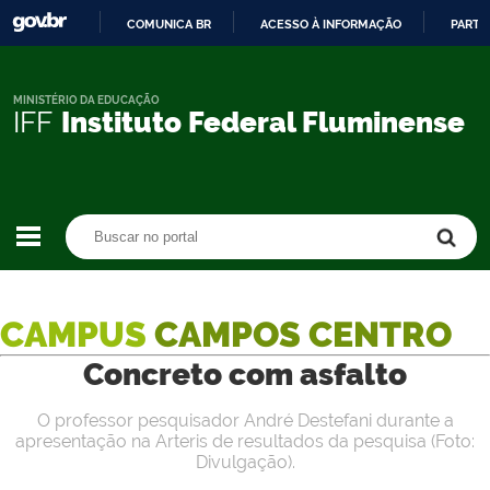
COMUNICA BR
ACESSO À INFORMAÇÃO
PARTI
IR
PARA
O
MINISTÉRIO DA EDUCAÇÃO
IFF
Instituto Federal Fluminense
CONTEÚDO
Buscar no portal
Buscar no portal
CAMPUS
CAMPOS CENTRO
Concreto com asfalto
O professor pesquisador André Destefani durante a
apresentação na Arteris de resultados da pesquisa (Foto:
Divulgação).