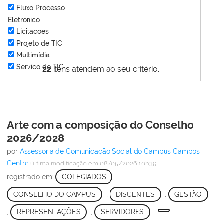
Fluxo Processo
Eletronico
Licitacoes
Projeto de TIC
Multimídia
Servico de TIC
22
itens atendem ao seu critério.
Arte com a composição do Conselho
2026/2028
por
Assessoria de Comunicação Social do Campus Campos
Centro
última modificação
em 08/05/2026 10h39
registrado em:
COLEGIADOS
,
CONSELHO DO CAMPUS
,
DISCENTES
,
GESTÃO
,
REPRESENTAÇÕES
,
SERVIDORES
,