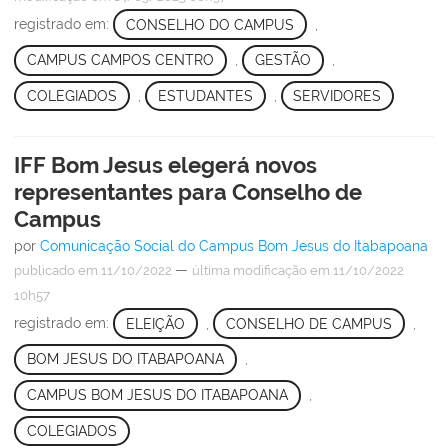
registrado em:
CONSELHO DO CAMPUS
,
CAMPUS CAMPOS CENTRO
,
GESTÃO
,
COLEGIADOS
,
ESTUDANTES
,
SERVIDORES
IFF Bom Jesus elegerá novos
representantes para Conselho de
Campus
por
Comunicação Social do Campus Bom Jesus do Itabapoana
—
publicado
em 11/10/2022
última modificação
em 11/10/2022
10h57
registrado em:
ELEIÇÃO
,
CONSELHO DE CAMPUS
,
BOM JESUS DO ITABAPOANA
,
CAMPUS BOM JESUS DO ITABAPOANA
,
COLEGIADOS