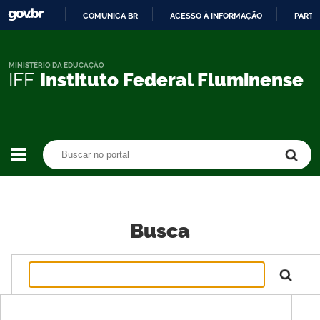
COMUNICA BR
ACESSO À INFORMAÇÃO
PARTI
IR
PARA
O
MINISTÉRIO DA EDUCAÇÃO
IFF
Instituto Federal Fluminense
CONTEÚDO
Buscar no portal
Buscar no portal
Busca