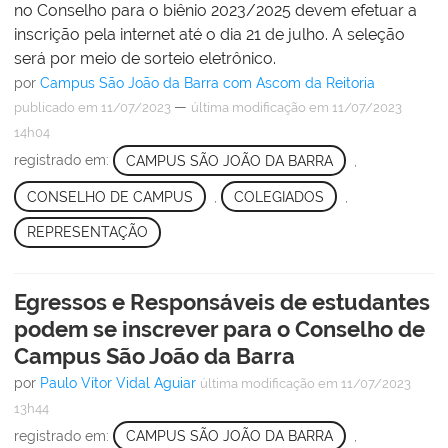
no Conselho para o biênio 2023/2025 devem efetuar a
inscrição pela internet até o dia 21 de julho. A seleção
será por meio de sorteio eletrônico.
por
Campus São João da Barra com Ascom da Reitoria
—
publicado
em 11/07/2023
última modificação
em 11/07/2023
14h04
registrado em:
CAMPUS SÃO JOÃO DA BARRA
,
CONSELHO DE CAMPUS
,
COLEGIADOS
,
REPRESENTAÇÃO
Egressos e Responsáveis de estudantes
podem se inscrever para o Conselho de
Campus São João da Barra
por
Paulo Vítor Vidal Aguiar
última modificação
em 11/07/2023
13h44
registrado em:
CAMPUS SÃO JOÃO DA BARRA
,