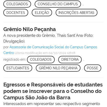
COLEGIADOS
,
CONSELHO DO CAMPUS
,
DOCENTES
,
ELEIÇÃO
,
INSCRIÇÕES ABERTAS
Grêmio Nilo Peçanha
A nova presidente do Grêmio, Thaís Sant´Ana (Foto:
Divulgação).
por
Assessoria de Comunicação Social do Campus Campos
Centro
última modificação
em 04/10/2024 12h18
registrado em:
COLEGIADOS
,
DIRETORIA
,
ESTUDANTES
,
GRÊMIO NILO PEÇANHA
,
POSSE
Egressos e Responsáveis de estudantes
podem se inscrever para o Conselho do
Campus São João da Barra
Interessados em representar seu respectivo segmento