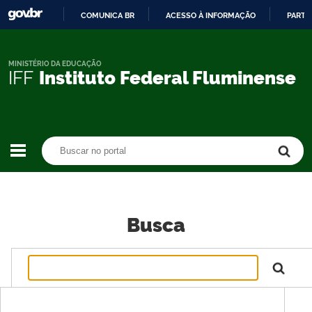
COMUNICA BR
ACESSO À INFORMAÇÃO
PARTI
IR
PARA
O
MINISTÉRIO DA EDUCAÇÃO
IFF
Instituto Federal Fluminense
CONTEÚDO
Buscar no portal
Buscar no portal
Busca