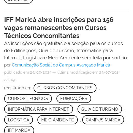
IFF Maricá abre inscrições para 156
vagas remanescentes em Cursos
Técnicos Concomitantes
As inscrições são gratuitas e a seleção para os cursos
de Edificações, Guia de Turismo, Informática para
Internet, Logística e Meio Ambiente será feita por sorteio.
por
Comunicação Social do Campus Avançado Maricá
—
publicado
em 24/07/2024
última modificação
em 24/07/2024
22h49
registrado em:
CURSOS CONCOMITANTES
,
CURSOS TÉCNICOS
,
EDIFICAÇÕES
,
INFORMÁTICA PARA INTERNET
,
GUIA DE TURISMO
,
LOGÍSTICA
,
MEIO AMBIENTE
,
CAMPUS MARICÁ
,
IFF MARICÁ