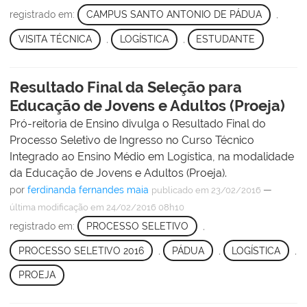
registrado em:
CAMPUS SANTO ANTONIO DE PÁDUA
,
VISITA TÉCNICA
,
LOGÍSTICA
,
ESTUDANTE
Resultado Final da Seleção para
Educação de Jovens e Adultos (Proeja)
Pró-reitoria de Ensino divulga o Resultado Final do
Processo Seletivo de Ingresso no Curso Técnico
Integrado ao Ensino Médio em Logística, na modalidade
da Educação de Jovens e Adultos (Proeja).
por
ferdinanda fernandes maia
—
publicado
em 23/02/2016
última modificação
em 24/02/2016 08h10
registrado em:
PROCESSO SELETIVO
,
PROCESSO SELETIVO 2016
,
PÁDUA
,
LOGÍSTICA
,
PROEJA