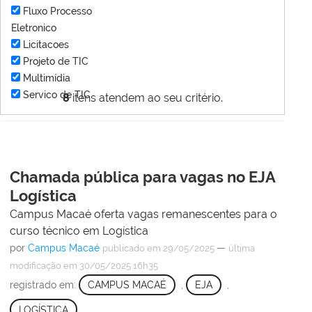
Fluxo Processo
Eletronico
Licitacoes
Projeto de TIC
Multimídia
Servico de TIC
8
itens atendem ao seu critério.
Chamada pública para vagas no EJA
Logística
Campus Macaé oferta vagas remanescentes para o
curso técnico em Logística
por
Campus Macaé
—
publicado
em 29/05/2025
última
modificação
em 30/05/2025 16h35
registrado em:
CAMPUS MACAÉ
,
EJA
,
LOGÍSTICA