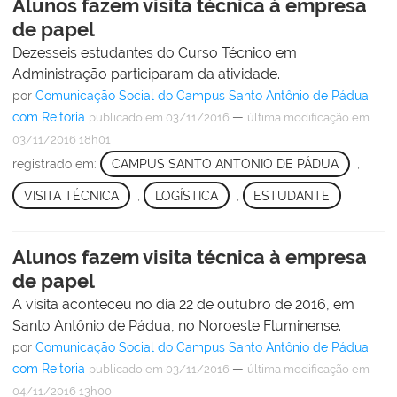
Alunos fazem visita técnica à empresa
de papel
Dezesseis estudantes do Curso Técnico em
Administração participaram da atividade.
por
Comunicação Social do Campus Santo Antônio de Pádua
com Reitoria
—
publicado
em 03/11/2016
última modificação
em
03/11/2016 18h01
registrado em:
CAMPUS SANTO ANTONIO DE PÁDUA
,
VISITA TÉCNICA
,
LOGÍSTICA
,
ESTUDANTE
Alunos fazem visita técnica à empresa
de papel
A visita aconteceu no dia 22 de outubro de 2016, em
Santo Antônio de Pádua, no Noroeste Fluminense.
por
Comunicação Social do Campus Santo Antônio de Pádua
com Reitoria
—
publicado
em 03/11/2016
última modificação
em
04/11/2016 13h00