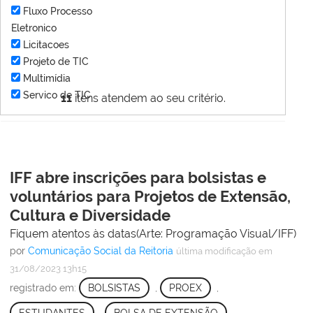
Fluxo Processo
Eletronico
Licitacoes
Projeto de TIC
Multimídia
Servico de TIC
11
itens atendem ao seu critério.
IFF abre inscrições para bolsistas e
voluntários para Projetos de Extensão,
Cultura e Diversidade
Fiquem atentos às datas(Arte: Programação Visual/IFF)
por
Comunicação Social da Reitoria
última modificação
em
31/08/2023 13h15
registrado em:
BOLSISTAS
,
PROEX
,
ESTUDANTES
,
BOLSA DE EXTENSÃO
,