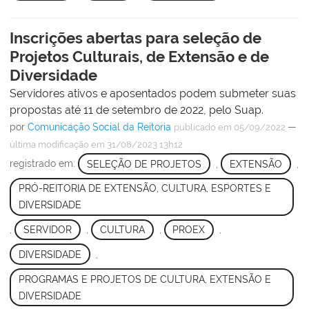
Inscrições abertas para seleção de
Projetos Culturais, de Extensão e de
Diversidade
Servidores ativos e aposentados podem submeter suas
propostas até 11 de setembro de 2022, pelo Suap.
por
Comunicação Social da Reitoria
—
publicado
em 05/09/2022
última modificação
em 31/08/2023 13h12
registrado em:
SELEÇÃO DE PROJETOS
,
EXTENSÃO
,
PRÓ-REITORIA DE EXTENSÃO, CULTURA, ESPORTES E
DIVERSIDADE
,
SERVIDOR
,
CULTURA
,
PROEX
,
DIVERSIDADE
,
PROGRAMAS E PROJETOS DE CULTURA, EXTENSÃO E
DIVERSIDADE