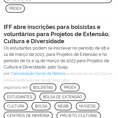
,
PROEX
IFF abre inscrições para bolsistas e
voluntários para Projetos de Extensão,
Cultura e Diversidade
Os estudantes podem se inscrever no período de 08 a
14 de março de 2023, para Projetos de Extensão e no
período de 01 a 19 de março de 2023 para Projetos de
Cultura e Diversidade, pelo Suap.
por
Comunicação Social da Reitoria
—
publicado
em 01/03/2023
última modificação
em 31/08/2023 13h15
registrado em:
BOLSISTAS
,
PROEX
,
ESTUDANTES
,
BOLSA DE EXTENSÃO
,
CULTURA
,
BOLSA
,
NEABI
,
NUGEDIS
,
CENTROS DE MEMÓRIA
,
PROJETO CULTURAL
,