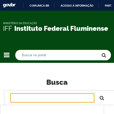
COMUNICA BR
ACESSO À INFORMAÇÃO
PARTI
IR
PARA
O
MINISTÉRIO DA EDUCAÇÃO
IFF
Instituto Federal Fluminense
CONTEÚDO
Buscar no portal
Buscar no portal
Busca