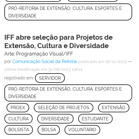
PRÓ-REITORIA DE EXTENSÃO, CULTURA, ESPORTES E
DIVERSIDADE
IFF abre seleção para Projetos de
Extensão, Cultura e Diversidade
Arte: Programação Visual/IFF
por
Comunicação Social da Reitoria
—
publicado
em 16/11/2022
última modificação
em 31/08/2023 13h14
registrado em:
SERVIDOR
,
PRÓ-REITORIA DE EXTENSÃO, CULTURA, ESPORTES E
DIVERSIDADE
,
PROEX
,
SELEÇÃO DE PROJETOS
,
EXTENSÃO
,
CULTURA
,
DIVERSIDADE
,
ESTUDANTE
,
BOLSISTA
,
BOLSA
,
VOLUNTÁRIO