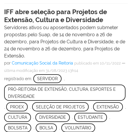
IFF abre seleção para Projetos de
Extensão, Cultura e Diversidade
Servidores ativos ou aposentados podem submeter
propostas pelo Suap, de 14 de novembro a 26 de
dezembro, para Projetos de Cultura e Diversidade, e de
24 de novembro a 26 de dezembro, para Projetos de
Extensão.
por
Comunicação Social da Reitoria
—
publicado
em 10/11/2022
última modificação
em 31/08/2023 13h14
registrado em:
SERVIDOR
,
PRÓ-REITORIA DE EXTENSÃO, CULTURA, ESPORTES E
DIVERSIDADE
,
PROEX
,
SELEÇÃO DE PROJETOS
,
EXTENSÃO
,
CULTURA
,
DIVERSIDADE
,
ESTUDANTE
,
BOLSISTA
,
BOLSA
,
VOLUNTÁRIO