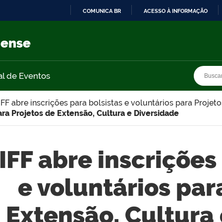
COMUNICA BR
ACESSO À INFORMAÇÃO
IR
PARA
nense
O
CONTEÚDO
Busca
Busca
al de Eventos
IFF abre inscrições para bolsistas e voluntários para Projet
para Projetos de Extensão, Cultura e Diversidade
IFF abre inscrições
e voluntários par
Extensão, Cultura