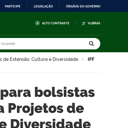
PARTICIPE
LEGISLAÇÃO
ÓRGÃOS DO GOVERNO
ALTO CONTRASTE
VLIBRAS
r no portal
r no portal
os de Extensão, Cultura e Diversidade
IFF
 para bolsistas
a Projetos de
 e Diversidade