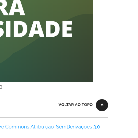
KB
VOLTAR AO TOPO
ive Commons Atribuição-SemDerivações 3.0