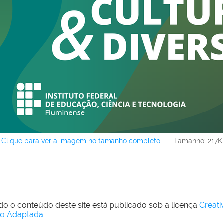
Clique para ver a imagem no tamanho completo…
—
Tamanho
: 217
do o conteúdo deste site está publicado sob a licença
Creat
o Adaptada
.