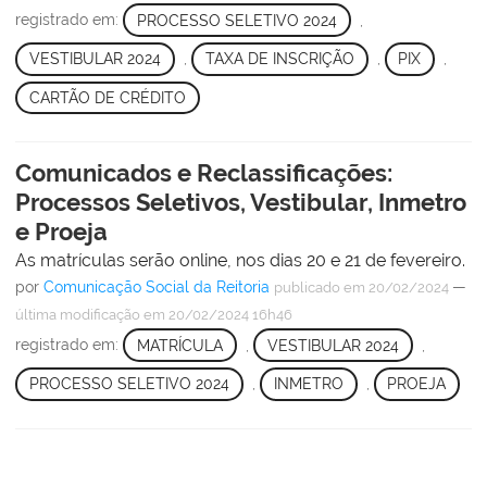
registrado em:
PROCESSO SELETIVO 2024
,
VESTIBULAR 2024
,
TAXA DE INSCRIÇÃO
,
PIX
,
CARTÃO DE CRÉDITO
Comunicados e Reclassificações:
Processos Seletivos, Vestibular, Inmetro
e Proeja
As matrículas serão online, nos dias 20 e 21 de fevereiro.
por
Comunicação Social da Reitoria
—
publicado
em 20/02/2024
última modificação
em 20/02/2024 16h46
registrado em:
MATRÍCULA
,
VESTIBULAR 2024
,
PROCESSO SELETIVO 2024
,
INMETRO
,
PROEJA