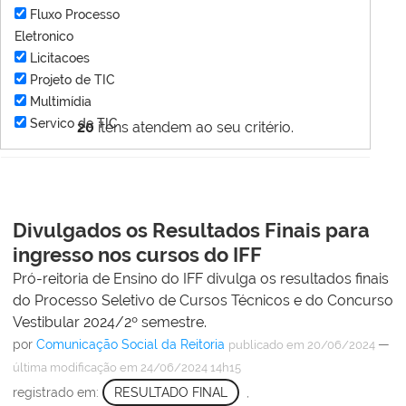
Fluxo Processo
Eletronico
Licitacoes
Projeto de TIC
Multimídia
Servico de TIC
20
itens atendem ao seu critério.
Divulgados os Resultados Finais para
ingresso nos cursos do IFF
Pró-reitoria de Ensino do IFF divulga os resultados finais
do Processo Seletivo de Cursos Técnicos e do Concurso
Vestibular 2024/2º semestre.
por
Comunicação Social da Reitoria
—
publicado
em 20/06/2024
última modificação
em 24/06/2024 14h15
registrado em:
RESULTADO FINAL
,