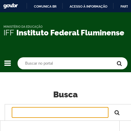
COMUNICA BR
ACESSO À INFORMAÇÃO
PARTI
IR
PARA
O
MINISTÉRIO DA EDUCAÇÃO
IFF
Instituto Federal Fluminense
CONTEÚDO
Buscar no portal
Buscar no portal
Busca