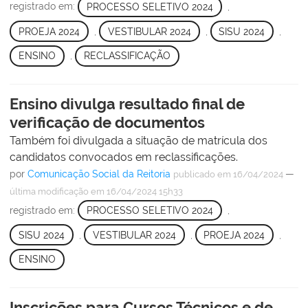
registrado em:
PROCESSO SELETIVO 2024
,
PROEJA 2024
,
VESTIBULAR 2024
,
SISU 2024
,
ENSINO
,
RECLASSIFICAÇÃO
Ensino divulga resultado final de
verificação de documentos
Também foi divulgada a situação de matrícula dos
candidatos convocados em reclassificações.
por
Comunicação Social da Reitoria
—
publicado
em 16/04/2024
última modificação
em 16/04/2024 15h33
registrado em:
PROCESSO SELETIVO 2024
,
SISU 2024
,
VESTIBULAR 2024
,
PROEJA 2024
,
ENSINO
Inscrições para Cursos Técnicos e de