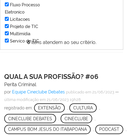
Fluxo Processo
Eletronico
Licitacoes
Projeto de TIC
Multimídia
Servico de TIC
6
itens atendem ao seu critério.
QUAL A SUA PROFISSÃO? #06
Perita Criminal
por
Equipe Cineclube Debates
—
publicado
em 21/06/2023
última modificação
em 21/06/2023 19h28
registrado em:
EXTENSÃO
,
CULTURA
,
CINECLUBE DEBATES
,
CINECLUBE
,
CAMPUS BOM JESUS DO ITABAPOANA
,
PODCAST
,