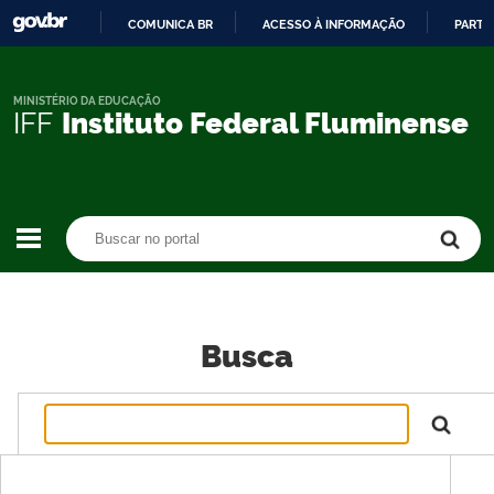
COMUNICA BR
ACESSO À INFORMAÇÃO
PARTI
IR
PARA
O
MINISTÉRIO DA EDUCAÇÃO
IFF
Instituto Federal Fluminense
CONTEÚDO
Buscar no portal
Buscar no portal
Busca