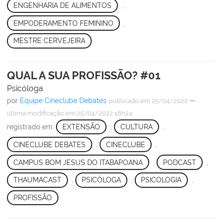
ENGENHARIA DE ALIMENTOS
,
EMPODERAMENTO FEMININO
,
MESTRE CERVEJEIRA
QUAL A SUA PROFISSÃO? #01
Psicóloga
por
Equipe Cineclube Debates
—
publicado
em 25/04/2022
última modificação
em 25/04/2022 16h24
registrado em:
EXTENSÃO
,
CULTURA
,
CINECLUBE DEBATES
,
CINECLUBE
,
CAMPUS BOM JESUS DO ITABAPOANA
,
PODCAST
,
THAUMACAST
,
PSICÓLOGA
,
PSICOLOGIA
,
PROFISSÃO