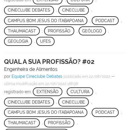
CINECLUBE DEBATES
,
CINECLUBE
,
CAMPUS BOM JESUS DO ITABAPOANA
,
PODCAST
,
THAUMACAST
,
PROFISSÃO
,
GEÓLOGO
,
GEOLOGIA
,
UFES
QUAL A SUA PROFISSÃO? #02
Engenheira de Alimentos
por
Equipe Cineclube Debates
—
publicado
em 22/08/2022
última modificação
em 22/08/2022 16h36
registrado em:
EXTENSÃO
,
CULTURA
,
CINECLUBE DEBATES
,
CINECLUBE
,
CAMPUS BOM JESUS DO ITABAPOANA
,
PODCAST
,
THAUMACAST
,
PROFISSÃO
,