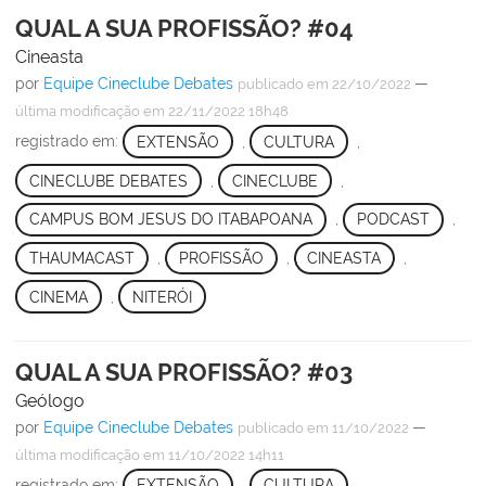
QUAL A SUA PROFISSÃO? #04
Cineasta
por
Equipe Cineclube Debates
—
publicado
em 22/10/2022
última modificação
em 22/11/2022 18h48
registrado em:
EXTENSÃO
,
CULTURA
,
CINECLUBE DEBATES
,
CINECLUBE
,
CAMPUS BOM JESUS DO ITABAPOANA
,
PODCAST
,
THAUMACAST
,
PROFISSÃO
,
CINEASTA
,
CINEMA
,
NITERÓI
QUAL A SUA PROFISSÃO? #03
Geólogo
por
Equipe Cineclube Debates
—
publicado
em 11/10/2022
última modificação
em 11/10/2022 14h11
registrado em:
EXTENSÃO
,
CULTURA
,