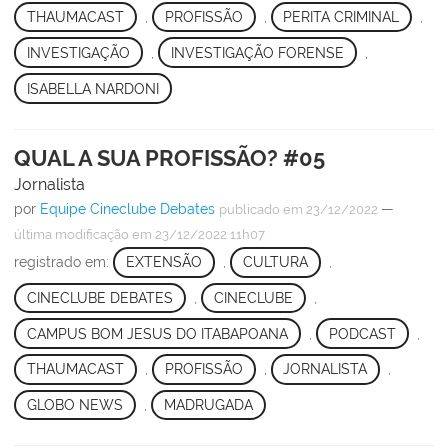
THAUMACAST
,
PROFISSÃO
,
PERITA CRIMINAL
,
INVESTIGAÇÃO
,
INVESTIGAÇÃO FORENSE
,
ISABELLA NARDONI
QUAL A SUA PROFISSÃO? #05
Jornalista
por
Equipe Cineclube Debates
—
publicado
em 23/12/2022
última modificação
em 23/12/2022 11h07
registrado em:
EXTENSÃO
,
CULTURA
,
CINECLUBE DEBATES
,
CINECLUBE
,
CAMPUS BOM JESUS DO ITABAPOANA
,
PODCAST
,
THAUMACAST
,
PROFISSÃO
,
JORNALISTA
,
GLOBO NEWS
,
MADRUGADA