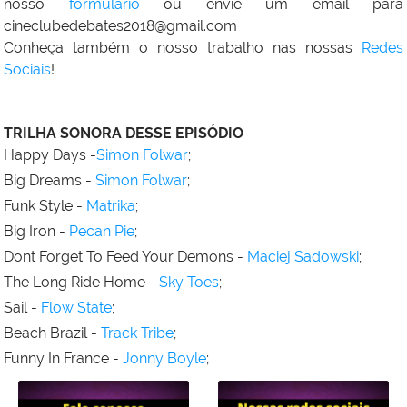
nosso
formulário
ou envie um email para
cineclubedebates2018@gmail.com
Conheça também o nosso trabalho nas nossas
Redes
Sociais
!
TRILHA SONORA DESSE EPISÓDIO
Happy Days -
Simon Folwar
;
Big Dreams -
Simon Folwar
;
Funk Style -
Matrika
;
Big Iron -
Pecan Pie
;
Dont Forget To Feed Your Demons -
Maciej Sadowski
;
The Long Ride Home -
Sky Toes
;
Sail -
Flow State
;
Beach Brazil -
Track Tribe
;
Funny In France -
Jonny Boyle
;