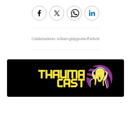
Colaboradores: william.gil@gsuite.iff.edu.br