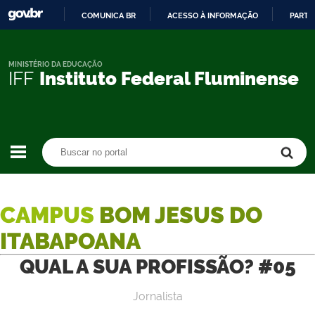
COMUNICA BR
ACESSO À INFORMAÇÃO
PARTI
IR
PARA
O
MINISTÉRIO DA EDUCAÇÃO
IFF
Instituto Federal Fluminense
CONTEÚDO
Buscar no portal
Buscar no portal
CAMPUS
BOM JESUS DO
ITABAPOANA
QUAL A SUA PROFISSÃO? #05
Jornalista