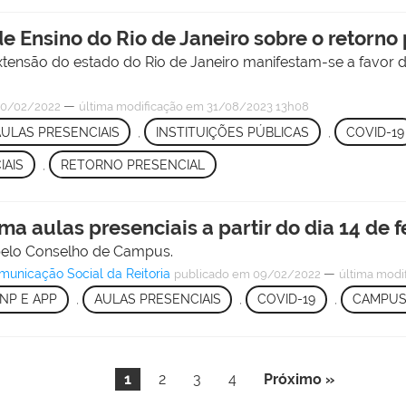
de Ensino do Rio de Janeiro sobre o retorno
 extensão do estado do Rio de Janeiro manifestam-se a favor 
—
0/02/2022
última modificação
em 31/08/2023 13h08
ULAS PRESENCIAIS
,
INSTITUIÇÕES PÚBLICAS
,
COVID-19
IAIS
,
RETORNO PRESENCIAL
 aulas presenciais a partir do dia 14 de f
 pelo Conselho de Campus.
nicação Social da Reitoria
—
publicado
em 09/02/2022
última modi
NP E APP
,
AULAS PRESENCIAIS
,
COVID-19
,
CAMPUS
1
2
3
4
Próximo »