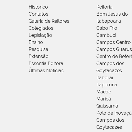
Histórico
Reitoria
Contatos
Bom Jesus do
Galeria de Reitores
Itabapoana
Colegiados
Cabo Frio
Legislação
Cambuci
Ensino
Campos Centro
Pesquisa
Campos Guarus
Extensão
Centro de Refer
Essentia Editora
Campos dos
Últimas Notícias
Goytacazes
Itaboraí
Itaperuna
Macaé
Maricá
Quissamã
Polo de Inovaç
Campos dos
Goytacazes