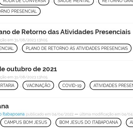
RODA DE CONVERSA
,
SAÚDE MENTAL
,
RETORNO GRAD
ORNO PRESENCIAL
ano de Retorno das Atividades Presenciais
ação
em 31/08/2023 13h05
ENCIAL
,
PLANO DE RETORNO ÀS ATIVIDADES PRESENCIAIS
 de outubro de 2021
ação
em 31/08/2023 13h05
RTARIA
,
VACINAÇÃO
,
COVID-19
,
ATIVIDADES PRESE
ana
o Itabapoana
—
publicado
em 04/04/2022
última modificação
em 04/04
,
CAMPUS BOM JESUS
,
BOM JESUS DO ITABAPOANA
,
A