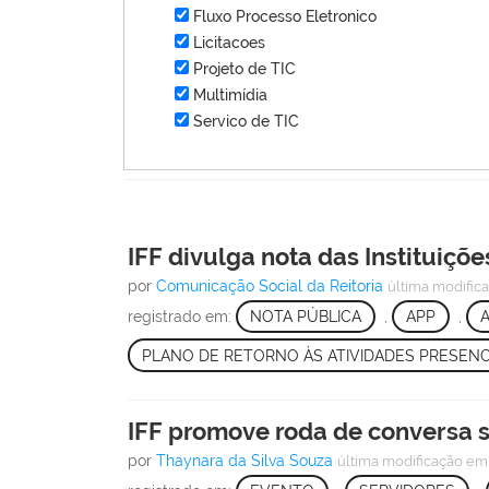
Fluxo Processo Eletronico
Licitacoes
Projeto de TIC
Multimídia
Servico de TIC
IFF divulga nota das Instituiçõ
por
Comunicação Social da Reitoria
última modific
registrado em:
NOTA PÚBLICA
,
APP
,
A
PLANO DE RETORNO ÀS ATIVIDADES PRESENC
IFF promove roda de conversa s
por
Thaynara da Silva Souza
última modificação
em 