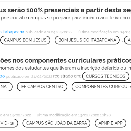
 serão 100% presenciais a partir desta se
esencial e campus se prepara para iniciar o ano letivo no d
o Itabapoana
—
publicado
em 04/04/2022
última modificação
em 04/04
,
CAMPUS BOM JESUS
,
BOM JESUS DO ITABAPOANA
,
A
ções nos componentes curriculares práticos
nomes dos estudantes que tiveram a inscrição deferida ou in
tro
registrado em:
CURSOS TÉCNICOS
publicado
em 21/02/2022
ONAL
,
IFF CAMPOS CENTRO
,
COMPONENTES CURRICUL
—
do
em 13/02/2022
última modificação
em 13/02/2022 16h20
VID- 19
,
CAMPUS SÃO JOÃO DA BARRA
,
APNP E APP