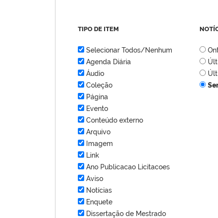
TIPO DE ITEM
NOTÍ
Selecionar Todos/Nenhum
On
Agenda Diária
Úl
Áudio
Úl
Coleção
Se
Página
Evento
Conteúdo externo
Arquivo
Imagem
Link
Ano Publicacao Licitacoes
Aviso
Notícias
Enquete
Dissertação de Mestrado