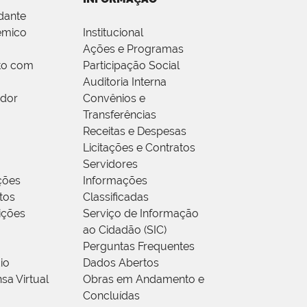
dante
êmico
Institucional
Ações e Programas
to com
Participação Social
Auditoria Interna
idor
Convênios e
Transferências
Receitas e Despesas
Licitações e Contratos
Servidores
ções
Informações
tos
Classificadas
rições
Serviço de Informação
ao Cidadão (SIC)
Perguntas Frequentes
io
Dados Abertos
sa Virtual
Obras em Andamento e
Concluídas