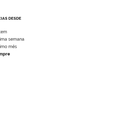
CIAS DESDE
tem
tima semana
timo mês
mpre