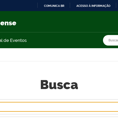
COMUNICA BR
ACESSO À INFORMAÇÃO
IR
PARA
nense
O
CONTEÚDO
Busca
Busca
al de Eventos
Busca