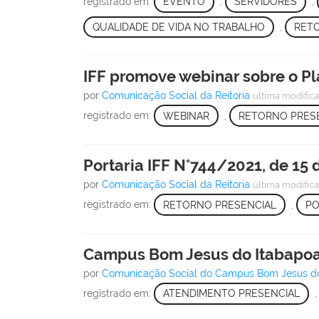
registrado em:
EVENTO
,
SERVIDORES
,
QUALIDADE DE VIDA NO TRABALHO
,
RET
IFF promove webinar sobre o Pl
por
Comunicação Social da Reitoria
última modific
registrado em:
WEBINAR
,
RETORNO PRES
Portaria IFF N°744/2021, de 15
por
Comunicação Social da Reitoria
última modific
registrado em:
RETORNO PRESENCIAL
,
PO
Campus Bom Jesus do Itabapo
por
Comunicação Social do Campus Bom Jesus d
registrado em:
ATENDIMENTO PRESENCIAL