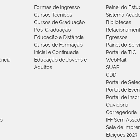
Formas de Ingresso
Painel do Estu
Cursos Técnicos
Sistema Acad
Cursos de Graduação
Bibliotecas
Pós-Graduação
Relacionamen
Educação a Distância
Egressos
Cursos de Formação
Painel do Serv
Inicial e Continuada
Portal da TIC
ência
Educação de Jovens e
WebMail
Adultos
SUAP
CDD
Portal de Sele
Portal de Even
Portal de Insc
Ouvidoria
Corregedoria
ão
IFF Sem Asséd
Sala de Impren
Eleições 2023