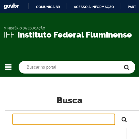
COMUNICA BR
ACESSO À INFORMAÇÃO
PARTI
IR
PARA
O
MINISTÉRIO DA EDUCAÇÃO
IFF
Instituto Federal Fluminense
CONTEÚDO
Buscar no portal
Buscar no portal
Busca