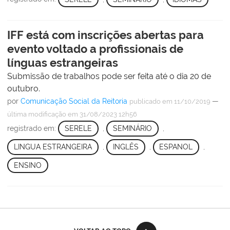
IFF está com inscrições abertas para
evento voltado a profissionais de
línguas estrangeiras
Submissão de trabalhos pode ser feita até o dia 20 de
outubro.
por
Comunicação Social da Reitoria
—
publicado
em 11/10/2019
última modificação
em 31/08/2023 12h56
registrado em:
SERELE
,
SEMINÁRIO
,
LINGUA ESTRANGEIRA
,
INGLÊS
,
ESPANOL
,
ENSINO