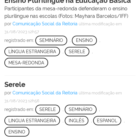
Ensino Plurilíngue na Educação Básica
Participantes da mesa-redonda defenderam o ensino
plurilíngue nas escolas (Fotos: Mayhara Barcelos/IFF)
por
Comunicação Social da Reitoria
última modificação
em
31/08/2023 12h57
registrado em:
SEMINÁRIO
,
ENSINO
,
LÍNGUA ESTRANGEIRA
,
SERELE
,
MESA-REDONDA
Serele
por
Comunicação Social da Reitoria
última modificação
em
31/08/2023 12h56
registrado em:
SERELE
,
SEMINÁRIO
,
LINGUA ESTRANGEIRA
,
INGLÊS
,
ESPANOL
,
ENSINO