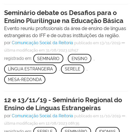
Seminário debate os Desafios para o
Ensino Plurilíngue na Educação Básica
Evento reuniu profissionais da área de ensino de línguas
estrangeiras do IFF e de outras instituições da região.
por
Comunicação Social da Reitoria
—
publicado
em 13/11/2019
última modificação
em 31/08/2023 12h57
registrado em:
SEMINÁRIO
,
ENSINO
,
LÍNGUA ESTRANGEIRA
,
SERELE
,
MESA-REDONDA
12 e 13/11/19 - Seminário Regional do
Ensino de Línguas Estrangeiras
por
Comunicação Social da Reitoria
—
publicado
em 11/10/2019
última modificação
em 12/08/2023 08h35
registrado em:
SERELE
,
SEMINÁRIO
,
IDIOMAS