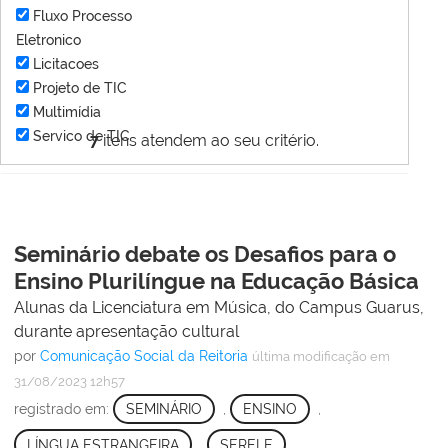
Fluxo Processo
Eletronico
Licitacoes
Projeto de TIC
Multimídia
Servico de TIC
7
itens atendem ao seu critério.
Seminário debate os Desafios para o
Ensino Plurilíngue na Educação Básica
Alunas da Licenciatura em Música, do Campus Guarus,
durante apresentação cultural
por
Comunicação Social da Reitoria
última modificação
em
31/08/2023 12h57
registrado em:
SEMINÁRIO
,
ENSINO
,
LÍNGUA ESTRANGEIRA
,
SERELE
,