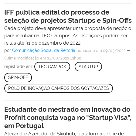
IFF publica edital do processo de
seleção de projetos Startups e Spin-Offs
Cada projeto deve apresentar uma proposta de negócio
para incubar na TEC Campos. As inscrições podem ser
feitas até 31 de dezembro de 2022.
por
Comunicação Social da Reitoria
—
publicado
em 09/05/2022
última modificação
em 31/08/2023 13h09
registrado em:
TEC CAMPOS
,
STARTUP
,
SPIN-OFF
,
POLO DE INOVAÇÃO CAMPOS DOS GOYTACAZES
Estudante do mestrado em Inovação do
Profnit conquista vaga no "Startup Visa",
em Portugal
Alexandre Azeredo, da Skiuhub, plataforma online de