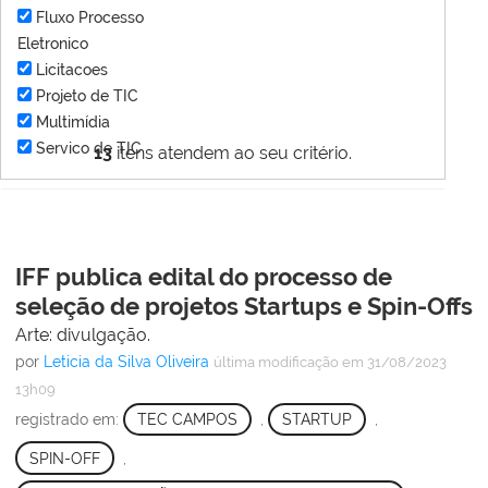
Fluxo Processo
Eletronico
Licitacoes
Projeto de TIC
Multimídia
Servico de TIC
13
itens atendem ao seu critério.
IFF publica edital do processo de
seleção de projetos Startups e Spin-Offs
Arte: divulgação.
por
Leticia da Silva Oliveira
última modificação
em 31/08/2023
13h09
registrado em:
TEC CAMPOS
,
STARTUP
,
SPIN-OFF
,