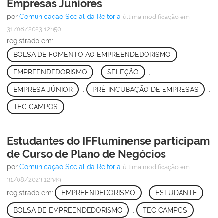
Empresas Juniores
por
Comunicação Social da Reitoria
última modificação
em
31/08/2023 12h50
registrado em:
BOLSA DE FOMENTO AO EMPREENDEDORISMO
,
EMPREENDEDORISMO
,
SELEÇÃO
,
EMPRESA JÚNIOR
,
PRÉ-INCUBAÇÃO DE EMPRESAS
,
TEC CAMPOS
Estudantes do IFFluminense participam
de Curso de Plano de Negócios
por
Comunicação Social da Reitoria
última modificação
em
31/08/2023 12h49
registrado em:
EMPREENDEDORISMO
,
ESTUDANTE
,
BOLSA DE EMPREENDEDORISMO
,
TEC CAMPOS