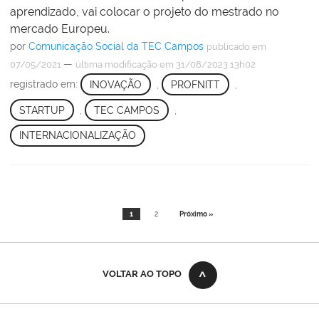
aprendizado, vai colocar o projeto do mestrado no
mercado Europeu.
por
Comunicação Social da TEC Campos
publicado
em
—
07/05/2021
última modificação
em 31/08/2023 13h02
registrado em:
INOVAÇÃO
,
PROFNITT
,
STARTUP
,
TEC CAMPOS
,
INTERNACIONALIZAÇÃO
1
2
Próximo »
VOLTAR AO TOPO