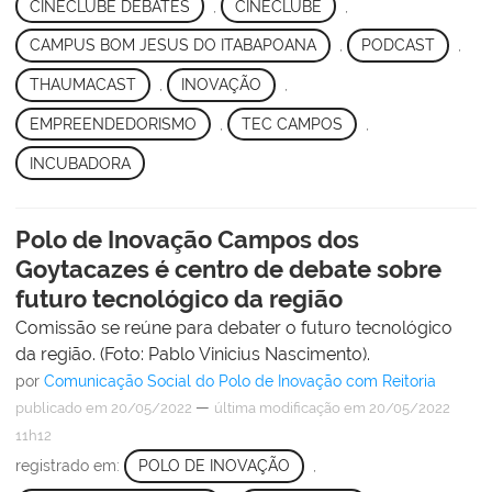
CINECLUBE DEBATES
,
CINECLUBE
,
CAMPUS BOM JESUS DO ITABAPOANA
,
PODCAST
,
THAUMACAST
,
INOVAÇÃO
,
EMPREENDEDORISMO
,
TEC CAMPOS
,
INCUBADORA
Polo de Inovação Campos dos
Goytacazes é centro de debate sobre
futuro tecnológico da região
Comissão se reúne para debater o futuro tecnológico
da região. (Foto: Pablo Vinicius Nascimento).
por
Comunicação Social do Polo de Inovação com Reitoria
—
publicado
em 20/05/2022
última modificação
em 20/05/2022
11h12
registrado em:
POLO DE INOVAÇÃO
,