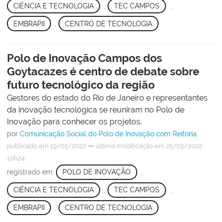
CIÊNCIA E TECNOLOGIA
,
TEC CAMPOS
,
EMBRAPII
,
CENTRO DE TECNOLOGIA
Polo de Inovação Campos dos
Goytacazes é centro de debate sobre
futuro tecnológico da região
Gestores do estado do Rio de Janeiro e representantes
da inovação tecnológica se reuniram no Polo de
Inovação para conhecer os projetos.
por
Comunicação Social do Polo de Inovação com Reitoria
—
publicado
em 19/05/2022
última modificação
em 25/05/2022
10h24
registrado em:
POLO DE INOVAÇÃO
,
CIÊNCIA E TECNOLOGIA
,
TEC CAMPOS
,
EMBRAPII
,
CENTRO DE TECNOLOGIA