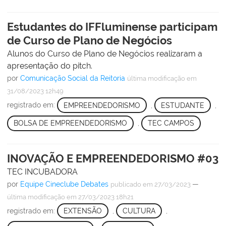
Estudantes do IFFluminense participam
de Curso de Plano de Negócios
Alunos do Curso de Plano de Negócios realizaram a
apresentação do pitch.
por
Comunicação Social da Reitoria
última modificação
em
31/08/2023 12h49
registrado em:
EMPREENDEDORISMO
,
ESTUDANTE
,
BOLSA DE EMPREENDEDORISMO
,
TEC CAMPOS
INOVAÇÃO E EMPREENDEDORISMO #03
TEC INCUBADORA
por
Equipe Cineclube Debates
—
publicado
em 27/03/2023
última modificação
em 27/03/2023 18h21
registrado em:
EXTENSÃO
,
CULTURA
,