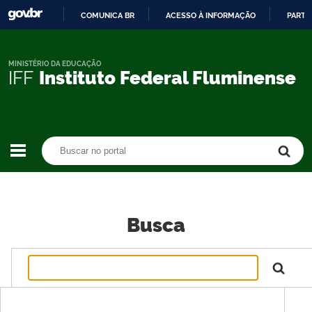
COMUNICA BR
ACESSO À INFORMAÇÃO
PARTI
IR
PARA
O
MINISTÉRIO DA EDUCAÇÃO
IFF
Instituto Federal Fluminense
CONTEÚDO
Buscar no portal
Buscar no portal
Busca