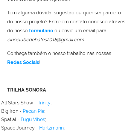
Tem alguma dúvida, sugestão ou quer ser parceiro
do nosso projeto? Entre em contato conosco através
do nosso
formulário
ou envie um email para
cineclubedebates2018@gmail.com
Conheça também o nosso trabalho nas nossas
Redes Sociais
!
TRILHA SONORA
All Stars Show -
⁠Trinity⁠
;
Big Iron -
Pecan Pie
;
Spatial -
⁠⁠Fugu Vibes⁠⁠
;
Space Journey -
⁠⁠Hartzmann⁠⁠
;