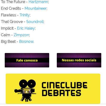
To The Future -
⁠⁠Hartzmann⁠⁠
;
End Credits -
⁠⁠Mountaineer⁠⁠
;
Flawless -
⁠Trinity⁠
;
That Groove -
⁠Soundroll⁠
;
Implicit -
⁠Eric Haley⁠
;
Calm -
⁠Zimpzon⁠
;
Big Beat -
⁠Bosnow⁠
.