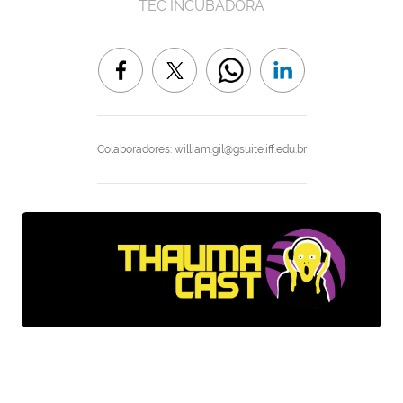
TEC INCUBADORA
Colaboradores: william.gil@gsuite.iff.edu.br