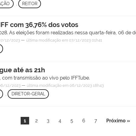
AÇÃO
,
REITOR
o IFF com 36,76% dos votos
28. As eleições foram realizadas nessa quarta-feira, 06 de 
—
7/12/2023
última modificação
em 07/12/2023 01h41
gue até as 21h
s, com transmissão ao vivo pelo IFFTube.
—
6/12/2023
última modificação
em 06/12/2023 18h43
,
DIRETOR-GERAL
1
2
3
4
5
6
7
Próximo »