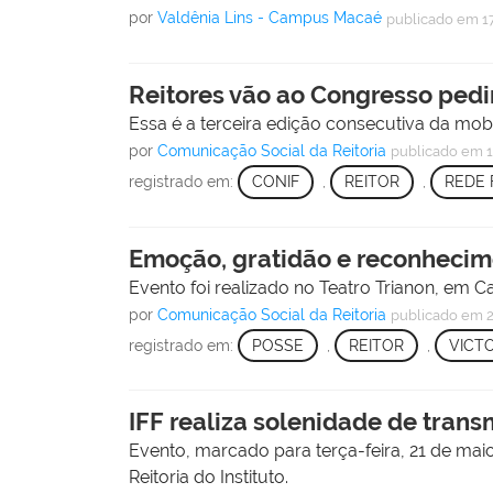
por
Valdênia Lins - Campus Macaé
publicado
em 1
Reitores vão ao Congresso pedir
Essa é a terceira edição consecutiva da mo
por
Comunicação Social da Reitoria
publicado
em 1
registrado em:
CONIF
,
REITOR
,
REDE 
Emoção, gratidão e reconhecim
Evento foi realizado no Teatro Trianon, em C
por
Comunicação Social da Reitoria
publicado
em 2
registrado em:
POSSE
,
REITOR
,
VICTO
IFF realiza solenidade de trans
Evento, marcado para terça-feira, 21 de mai
Reitoria do Instituto.