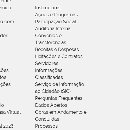
dante
êmico
Institucional
Ações e Programas
to com
Participação Social
Auditoria Interna
idor
Convênios e
Transferências
Receitas e Despesas
Licitações e Contratos
Servidores
ções
Informações
tos
Classificadas
rições
Serviço de Informação
ao Cidadão (SIC)
Perguntas Frequentes
io
Dados Abertos
sa Virtual
Obras em Andamento e
Concluídas
al 2026
Processos