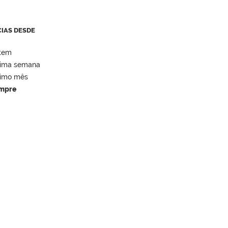
CIAS DESDE
tem
tima semana
timo mês
mpre