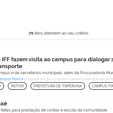
70
itens atendem ao seu critério.
do IFF fazem visita ao campus para dialogar
ransporte
mpus e de secretários municipais, além da Procuradoria Mun
Campus Maricá
—
publicado
em 30/03/2026
última modificação
em 30/0
O
,
REITOR
,
PREFEITURA DE ITAPERUNA
,
CAMPUS IT
caé
feitas para prestação de contas e escuta da comunidade.