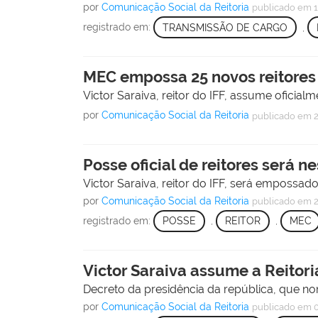
por
Comunicação Social da Reitoria
publicado
em 1
registrado em:
TRANSMISSÃO DE CARGO
,
MEC empossa 25 novos reitores 
Victor Saraiva, reitor do IFF, assume oficial
por
Comunicação Social da Reitoria
publicado
em 2
Posse oficial de reitores será ne
Victor Saraiva, reitor do IFF, será empossad
por
Comunicação Social da Reitoria
publicado
em 2
registrado em:
POSSE
,
REITOR
,
MEC
Victor Saraiva assume a Reitori
Decreto da presidência da república, que nome
por
Comunicação Social da Reitoria
publicado
em 