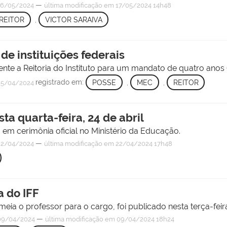
—
6/05/2024
última modificação
em 17/05/2024 14h48
REITOR
,
VICTOR SARAIVA
de instituições federais
mente a Reitoria do Instituto para um mandato de quatro anos 
registrado em:
POSSE
,
MEC
,
REITOR
5/04/2024
sta quarta-feira, 24 de abril
o em cerimônia oficial no Ministério da Educação.
—
2/04/2024
última modificação
em 22/04/2024 17h48
a do IFF
ia o professor para o cargo, foi publicado nesta terça-feira,
—
09/04/2024
última modificação
em 09/04/2024 18h24