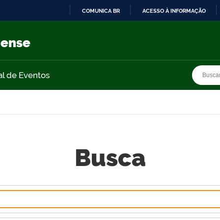
COMUNICA BR
ACESSO À INFORMAÇÃO
IR
PARA
nense
O
CONTEÚDO
Busca
Busca
al de Eventos
Busca