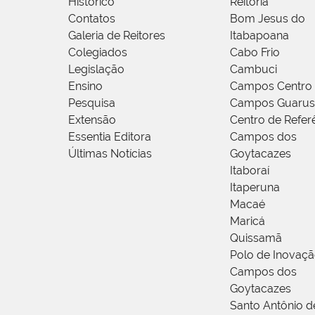
Histórico
Reitoria
Contatos
Bom Jesus do
Galeria de Reitores
Itabapoana
Colegiados
Cabo Frio
Legislação
Cambuci
Ensino
Campos Centro
Pesquisa
Campos Guarus
Extensão
Centro de Refer
Essentia Editora
Campos dos
Últimas Notícias
Goytacazes
Itaboraí
Itaperuna
Macaé
Maricá
Quissamã
Polo de Inovaç
Campos dos
Goytacazes
Santo Antônio 