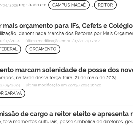
registrado em:
CAMPUS MACAÉ
,
REITOR
7/04/2025
 mais orçamento para IFs, Cefets e Colégio 
bilização, denominada Marcha dos Reitores por Mais Orçame
—
0/07/2024
última modificação
em 10/07/2024 17h12
FEDERAL
,
ORÇAMENTO
ento marcam solenidade de posse dos novo
ampos, na tarde dessa terça-feira, 21 de maio de 2024.
—
2/05/2024
última modificação
em 22/05/2024 16h28
R SARAIVA
missão de cargo a reitor eleito e apresenta
o, terá momentos culturais, posse simbólica de diretores-g