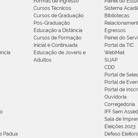
Formas de Ingresso
Painel do Estu
Cursos Técnicos
Sistema Acad
Cursos de Graduação
Bibliotecas
Pós-Graduação
Relacionamen
Educação a Distância
Egressos
Cursos de Formação
Painel do Serv
Inicial e Continuada
Portal da TIC
ência
Educação de Jovens e
WebMail
Adultos
SUAP
CDD
Portal de Sele
Portal de Even
Portal de Insc
Ouvidoria
Corregedoria
ão
IFF Sem Asséd
Sala de Impren
Eleições 2023
de Pádua
Defeso Eleitor