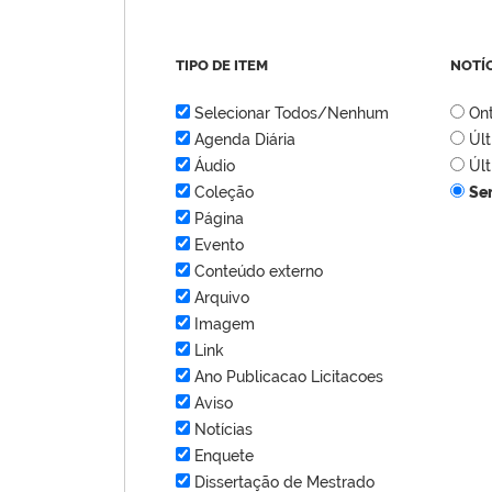
TIPO DE ITEM
NOTÍ
Selecionar Todos/Nenhum
On
Agenda Diária
Úl
Áudio
Úl
Coleção
Se
Página
Evento
Conteúdo externo
Arquivo
Imagem
Link
Ano Publicacao Licitacoes
Aviso
Notícias
Enquete
Dissertação de Mestrado