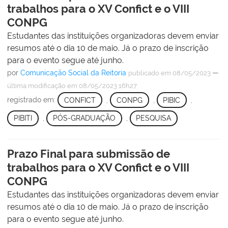
trabalhos para o XV Confict e o VIII
CONPG
Estudantes das instituições organizadoras devem enviar
resumos até o dia 10 de maio. Já o prazo de inscrição
para o evento segue até junho.
por
Comunicação Social da Reitoria
—
publicado
em 08/05/2023
última modificação
em 08/05/2023 16h27
registrado em:
CONFICT
,
CONPG
,
PIBIC
,
PIBITI
,
PÓS-GRADUAÇÃO
,
PESQUISA
Prazo Final para submissão de
trabalhos para o XV Confict e o VIII
CONPG
Estudantes das instituições organizadoras devem enviar
resumos até o dia 10 de maio. Já o prazo de inscrição
para o evento segue até junho.