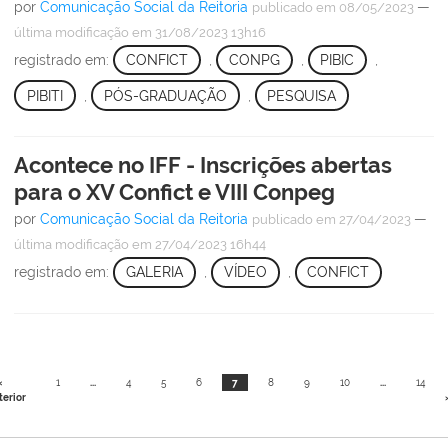
por
Comunicação Social da Reitoria
—
publicado
em 08/05/2023
última modificação
em 31/08/2023 13h16
registrado em:
CONFICT
,
CONPG
,
PIBIC
,
PIBITI
,
PÓS-GRADUAÇÃO
,
PESQUISA
Acontece no IFF - Inscrições abertas
para o XV Confict e VIII Conpeg
por
Comunicação Social da Reitoria
—
publicado
em 27/04/2023
última modificação
em 27/04/2023 16h44
registrado em:
GALERIA
,
VÍDEO
,
CONFICT
«
1
...
4
5
6
7
8
9
10
...
14
terior