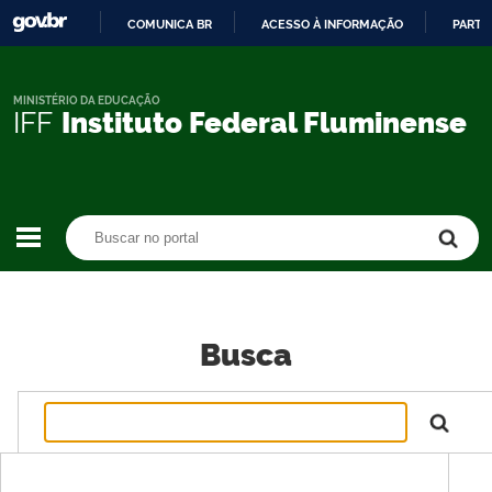
COMUNICA BR
ACESSO À INFORMAÇÃO
PARTI
IR
PARA
O
MINISTÉRIO DA EDUCAÇÃO
IFF
Instituto Federal Fluminense
CONTEÚDO
Buscar no portal
Buscar no portal
Busca