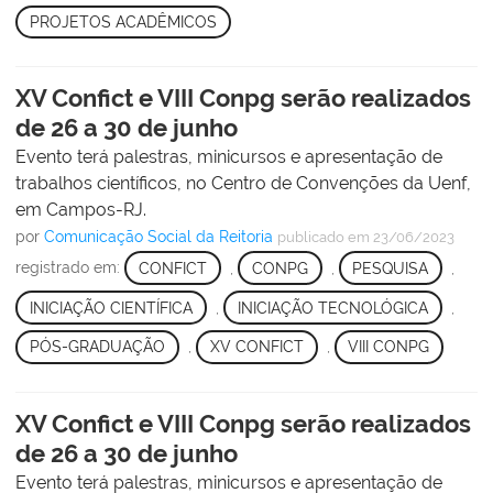
PROJETOS ACADÊMICOS
XV Confict e VIII Conpg serão realizados
de 26 a 30 de junho
Evento terá palestras, minicursos e apresentação de
trabalhos científicos, no Centro de Convenções da Uenf,
em Campos-RJ.
por
Comunicação Social da Reitoria
publicado
em 23/06/2023
registrado em:
CONFICT
,
CONPG
,
PESQUISA
,
INICIAÇÃO CIENTÍFICA
,
INICIAÇÃO TECNOLÓGICA
,
PÓS-GRADUAÇÃO
,
XV CONFICT
,
VIII CONPG
XV Confict e VIII Conpg serão realizados
de 26 a 30 de junho
Evento terá palestras, minicursos e apresentação de