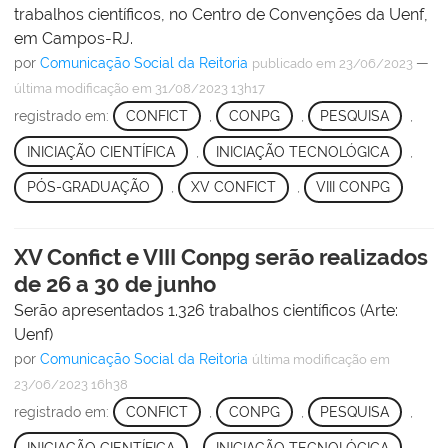
trabalhos científicos, no Centro de Convenções da Uenf,
em Campos-RJ.
por
Comunicação Social da Reitoria
—
publicado
em 23/06/2023
última modificação
em 31/08/2023 13h17
registrado em:
CONFICT
,
CONPG
,
PESQUISA
,
INICIAÇÃO CIENTÍFICA
,
INICIAÇÃO TECNOLÓGICA
,
PÓS-GRADUAÇÃO
,
XV CONFICT
,
VIII CONPG
XV Confict e VIII Conpg serão realizados
de 26 a 30 de junho
Serão apresentados 1.326 trabalhos científicos (Arte:
Uenf)
por
Comunicação Social da Reitoria
última modificação
em
23/06/2023 16h38
registrado em:
CONFICT
,
CONPG
,
PESQUISA
,
INICIAÇÃO CIENTÍFICA
,
INICIAÇÃO TECNOLÓGICA
,