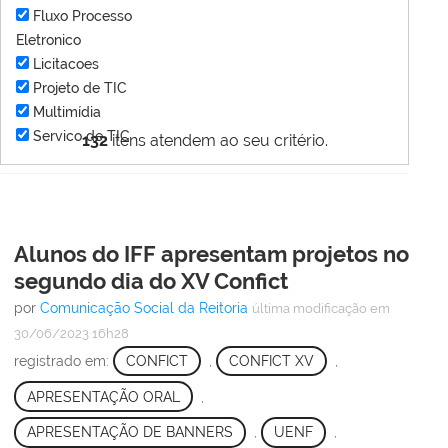
Fluxo Processo
Eletronico
Licitacoes
Projeto de TIC
Multimídia
Servico de TIC
132
itens atendem ao seu critério.
Alunos do IFF apresentam projetos no
segundo dia do XV Confict
por
Comunicação Social da Reitoria
última modificação
em
30/06/2023 16h28
registrado em:
CONFICT
,
CONFICT XV
,
APRESENTAÇÃO ORAL
,
APRESENTAÇÃO DE BANNERS
,
UENF
,