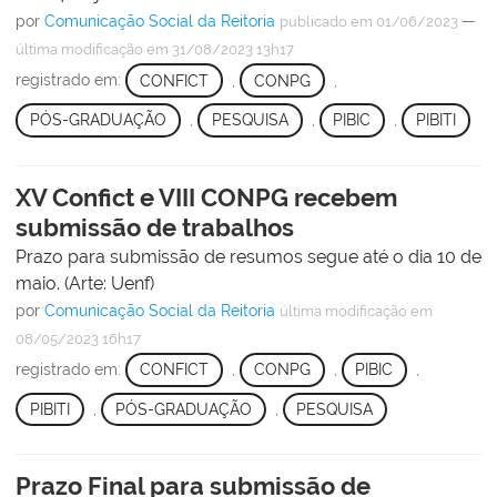
por
Comunicação Social da Reitoria
—
publicado
em 01/06/2023
última modificação
em 31/08/2023 13h17
registrado em:
CONFICT
,
CONPG
,
PÓS-GRADUAÇÃO
,
PESQUISA
,
PIBIC
,
PIBITI
XV Confict e VIII CONPG recebem
submissão de trabalhos
Prazo para submissão de resumos segue até o dia 10 de
maio. (Arte: Uenf)
por
Comunicação Social da Reitoria
última modificação
em
08/05/2023 16h17
registrado em:
CONFICT
,
CONPG
,
PIBIC
,
PIBITI
,
PÓS-GRADUAÇÃO
,
PESQUISA
Prazo Final para submissão de