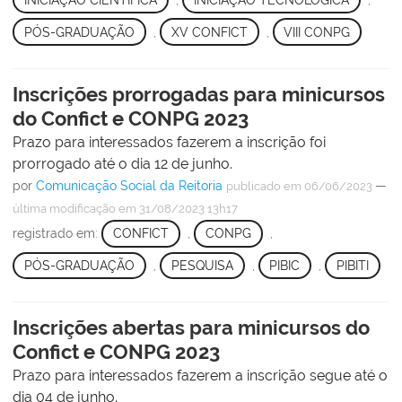
PÓS-GRADUAÇÃO
,
XV CONFICT
,
VIII CONPG
Inscrições prorrogadas para minicursos
do Confict e CONPG 2023
Prazo para interessados fazerem a inscrição foi
prorrogado até o dia 12 de junho.
por
Comunicação Social da Reitoria
—
publicado
em 06/06/2023
última modificação
em 31/08/2023 13h17
registrado em:
CONFICT
,
CONPG
,
PÓS-GRADUAÇÃO
,
PESQUISA
,
PIBIC
,
PIBITI
Inscrições abertas para minicursos do
Confict e CONPG 2023
Prazo para interessados fazerem a inscrição segue até o
dia 04 de junho.