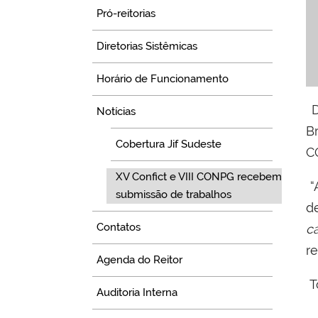
Pró-reitorias
Diretorias Sistêmicas
Horário de Funcionamento
D
Notícias
B
Cobertura Jif Sudeste
C
XV Confict e VIII CONPG recebem
“
submissão de trabalhos
d
Contatos
c
r
Agenda do Reitor
T
Auditoria Interna