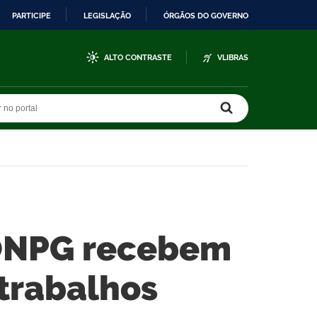
PARTICIPE
LEGISLAÇÃO
ÓRGÃOS DO GOVERNO
ALTO CONTRASTE
VLIBRAS
r no portal
r no portal
 CONPG recebem
trabalhos