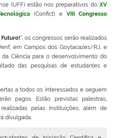
nse (UFF) estão nos preparativos do
XV
Tecnológica
(Confict) e
VIII Congresso
 Futuro!
”, os congressos serão realizados
Uenf, em Campos dos Goytacazes/RJ, e
a da Ciência para o desenvolvimento do
ultado das pesquisas de estudantes e
bertas a todos os interessados e seguem
rão pagos. Estão previstas palestras,
ealizadas pelas instituições, além de
á divulgada.
tudantes de Iniciação Científica e