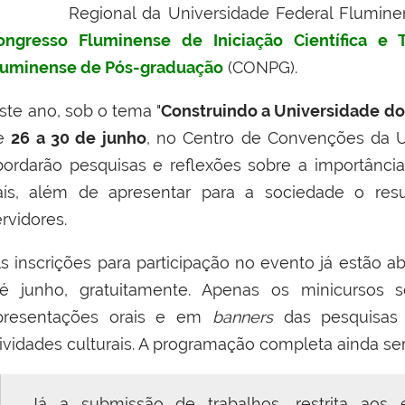
Regional da Universidade Federal Flumine
ongresso Fluminense de Iniciação Científica e 
luminense de Pós-graduação
(CONPG).
ste ano, sob o tema "
Construindo a Universidade do
e
26 a 30 de junho
, no Centro de Convenções da 
bordarão pesquisas e reflexões sobre a importânci
aís, além de apresentar para a sociedade o res
rvidores.
s inscrições para participação no evento já estão a
té junho, gratuitamente. Apenas os minicursos se
presentações orais e em
banners
das pesquisas r
tividades culturais. A programação completa ainda ser
Já a submissão de trabalhos, restrita aos es