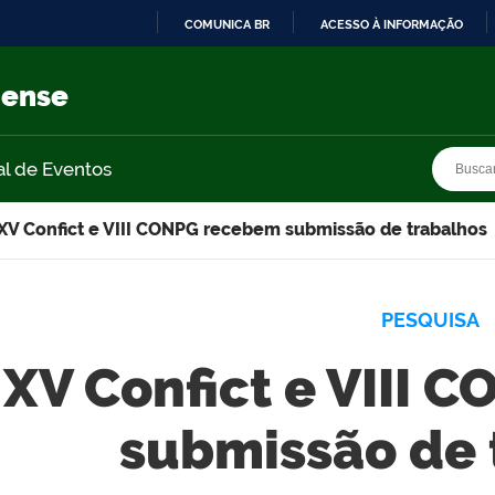
COMUNICA BR
ACESSO À INFORMAÇÃO
IR
PARA
nense
O
CONTEÚDO
Busca
Busca
al de Eventos
XV Confict e VIII CONPG recebem submissão de trabalhos
PESQUISA
XV Confict e VIII
submissão de 