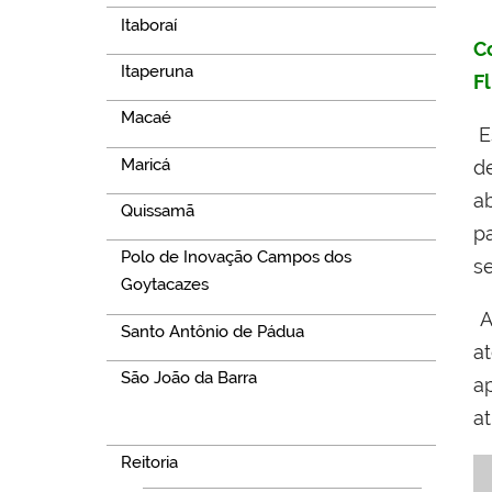
Itaboraí
C
Itaperuna
F
Macaé
E
Maricá
d
a
Quissamã
p
Polo de Inovação Campos dos
se
Goytacazes
A
Santo Antônio de Pádua
a
São João da Barra
a
a
Navegação
Reitoria