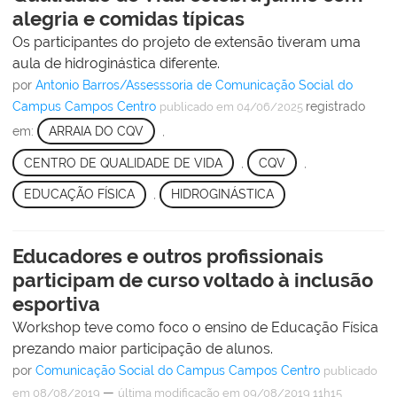
alegria e comidas típicas
Os participantes do projeto de extensão tiveram uma
aula de hidroginástica diferente.
por
Antonio Barros/Assesssoria de Comunicação Social do
Campus Campos Centro
registrado
publicado
em 04/06/2025
em:
ARRAIA DO CQV
,
CENTRO DE QUALIDADE DE VIDA
,
CQV
,
EDUCAÇÃO FÍSICA
,
HIDROGINÁSTICA
Educadores e outros profissionais
participam de curso voltado à inclusão
esportiva
Workshop teve como foco o ensino de Educação Física
prezando maior participação de alunos.
por
Comunicação Social do Campus Campos Centro
publicado
—
em 08/08/2019
última modificação
em 09/08/2019 11h15