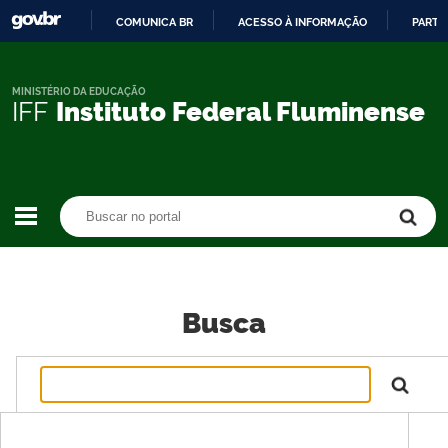
COMUNICA BR
ACESSO À INFORMAÇÃO
PARTI
IR
PARA
O
MINISTÉRIO DA EDUCAÇÃO
IFF
Instituto Federal Fluminense
CONTEÚDO
Buscar no portal
Buscar no portal
Busca