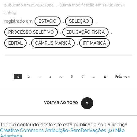
—
publicado
em 21/08/2024
última modificação
em 21/08/2024
20h09
registrado em:
ESTÁGIO
,
SELEÇÃO
,
PROCESSO SELETIVO
,
EDUCAÇÃO FÍSICA
,
EDITAL
,
CAMPUS MARICÁ
,
IFF MARICÁ
1
2
3
4
5
6
7
...
11
Próximo »
VOLTAR AO TOPO
Todo o conteúdo deste site está publicado sob a licença
Creative Commons Atribuição-SemDerivações 3.0 Não
Adaptada
.