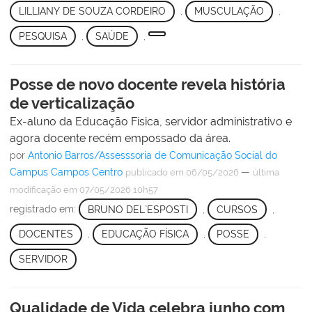
LILLIANY DE SOUZA CORDEIRO
,
MUSCULAÇÃO
,
PESQUISA
,
SAÚDE
,
Posse de novo docente revela história
de verticalização
Ex-aluno da Educação Física, servidor administrativo e
agora docente recém empossado da área.
por
Antonio Barros/Assesssoria de Comunicação Social do
Campus Campos Centro
—
publicado
em 06/05/2026
última
modificação
em 07/05/2026 10h57
registrado em:
BRUNO DEL`ESPOSTI
,
CURSOS
,
DOCENTES
,
EDUCAÇÃO FÍSICA
,
POSSE
,
SERVIDOR
Qualidade de Vida celebra junho com