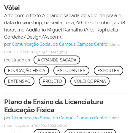
Vôlei
Arte com o texto A grande sacada do vôlei de praia e
data do worshop, na sexta-feira, 06 de setembro, às 18
horas, no Auditório Miguel Ramalho (Arte: Raphaella
Cordeiro/Design/Ascom).
por
Comunicação Social do Campus Campos Centro
última
modificação
em 05/09/2024 13h13
registrado em:
A GRANDE SACADA
,
EDUCAÇÃO FÍSICA
,
ESTUDANTES
,
ESPORTES
,
EXTENSÃO
,
PROJETO
,
VÔLEI DE PRAIA
Plano de Ensino da Licenciatura
Educação Física
por
Comunicação Social do Campus Campos Centro
última
modificação
em 30/09/2022 14h10