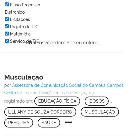
Fluxo Processo
Eletronico
Licitacoes
Projeto de TIC
Multimídia
Servico de TIC
101
itens atendem ao seu critério.
Musculação
por
Assessoria de Comunicação Social do Campus Campos
Centro
última modificação
em 17/11/2025 15h13
registrado em:
EDUCAÇÃO FÍSICA
,
IDOSOS
,
LILLIANY DE SOUZA CORDEIRO
,
MUSCULAÇÃO
,
PESQUISA
,
SAÚDE
,