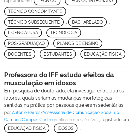
registrado em:
TÉCNICO
,
TÉCNICO INTEGRADO
,
TÉCNICO CONCOMITANTE
,
TÉCNICO SUBSEQUENTE
,
BACHARELADO
,
LICENCIATURA
,
TECNOLOGIA
,
PÓS-GRADUAÇÃO
,
PLANOS DE ENSINO
,
DOCENTES
,
ESTUDANTES
,
EDUCAÇÃO FÍSICA
Professora do IFF estuda efeitos da
musculação em idosos
Em pesquisa de doutorado, ela investiga, entre outros
fatores, quais seriam as mudanças morfológicas
sentidas na prática por pessoas que eram sedentárias.
por
Antonio Barros/Assesssoria de Comunicação Social do
Campus Campos Centro
registrado em:
publicado
em 17/11/2025
EDUCAÇÃO FÍSICA
,
IDOSOS
,