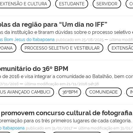
EXTENSÃO E CULTURA
,
ESTUDANTE
,
SERVIDOR
,
C
as da região para “Um dia no IFF”
da instituição e tiraram dúvidas sobre o processo seletivo e
us Bom Jesus do Itabapoana
—
publicado
em 25/08/2025
última modif
POANA
,
PROCESSO SELETIVO E VESTIBULAR
,
EXTENSÃ
munitário do 36º BPM
o de 2016 e visa integrar a comunidade ao Batalhão, bem c
—
7/11/2016
última modificação
em 21/11/2016 14h38
US AVANÇADO CAMBUCI
,
36ºBPM
,
COMUNIDADE
,
I
 promovem concurso cultural de fotografia
remiação para os três primeiros lugares de cada categoria.
o Itabapoana
—
publicado
em 31/01/2017
última modificação
em 31/01/