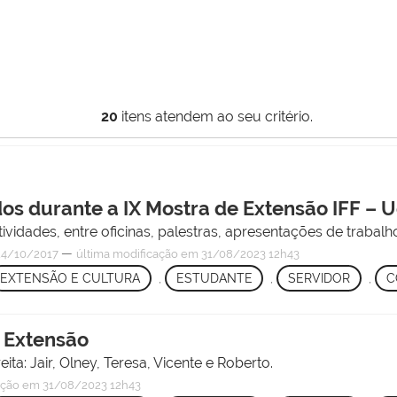
20
itens atendem ao seu critério.
os durante a IX Mostra de Extensão IFF – U
idades, entre oficinas, palestras, apresentações de trabalho
—
4/10/2017
última modificação
em 31/08/2023 12h43
EXTENSÃO E CULTURA
,
ESTUDANTE
,
SERVIDOR
,
C
e Extensão
ta: Jair, Olney, Teresa, Vicente e Roberto.
ação
em 31/08/2023 12h43