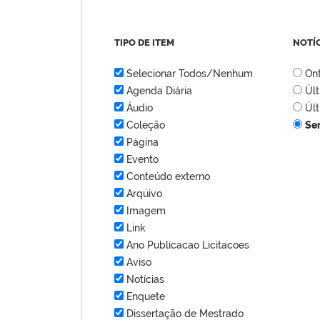
TIPO DE ITEM
NOTÍ
Selecionar Todos/Nenhum
On
Agenda Diária
Úl
Áudio
Úl
Coleção
Se
Página
Evento
Conteúdo externo
Arquivo
Imagem
Link
Ano Publicacao Licitacoes
Aviso
Notícias
Enquete
Dissertação de Mestrado