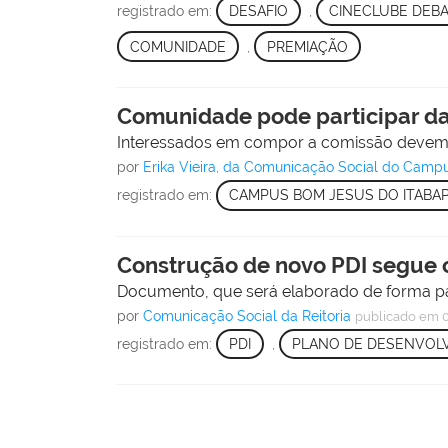
registrado em:
DESAFIO
,
CINECLUBE DEB
COMUNIDADE
,
PREMIAÇÃO
Comunidade pode participar da
Interessados em compor a comissão devem se 
por
Erika Vieira, da Comunicação Social do Camp
registrado em:
CAMPUS BOM JESUS DO ITABA
Construção de novo PDI segue 
Documento, que será elaborado de forma part
por
Comunicação Social da Reitoria
publicado
em 0
registrado em:
PDI
,
PLANO DE DESENVOLV