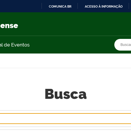
COMUNICA BR
ACESSO À INFORMAÇÃO
IR
PARA
nense
O
CONTEÚDO
Busca
Busca
al de Eventos
Busca