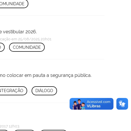
OMUNIDADE
 vestibular 2026.
icação
em 25/08/2025 20h01
O
,
COMUNIDADE
omo colocar em pauta a segurança pública.
NTEGRAÇÃO
,
DIÁLOGO
2017 12h03