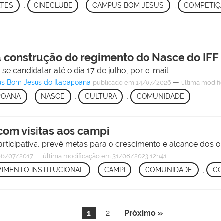
ATES
,
CINECLUBE
,
CAMPUS BOM JESUS
,
COMPETIÇ
 construção do regimento do Nasce do IFF
candidatar até o dia 17 de julho, por e-mail.
us Bom Jesus do Itabapoana
—
publicado
em 14/07/2026
última modif
POANA
,
NASCE
,
CULTURA
,
COMUNIDADE
com visitas aos campi
icipativa, prevê metas para o crescimento e alcance dos obj
—
6/07/2017
última modificação
em 31/08/2023 12h41
IMENTO INSTITUCIONAL
,
CAMPI
,
COMUNIDADE
,
C
1
2
Próximo »