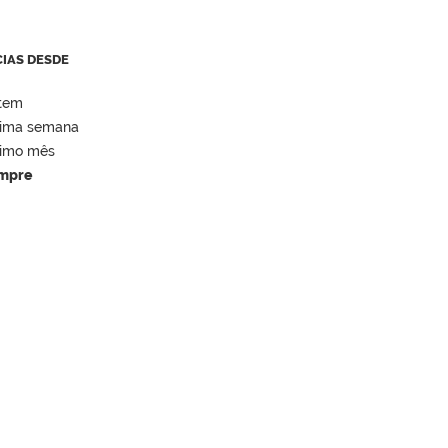
CIAS DESDE
tem
tima semana
timo mês
mpre