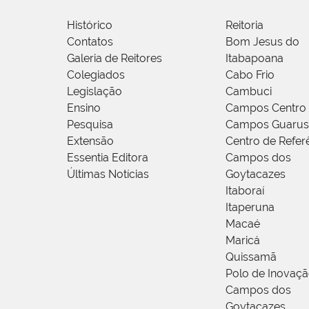
Histórico
Reitoria
Contatos
Bom Jesus do
Galeria de Reitores
Itabapoana
Colegiados
Cabo Frio
Legislação
Cambuci
Ensino
Campos Centro
Pesquisa
Campos Guarus
Extensão
Centro de Refer
Essentia Editora
Campos dos
Últimas Notícias
Goytacazes
Itaboraí
Itaperuna
Macaé
Maricá
Quissamã
Polo de Inovaç
Campos dos
Goytacazes