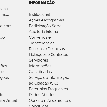
INFORMAÇÃO
dante
êmico
Institucional
Ações e Programas
to com
Participação Social
Auditoria Interna
idor
Convênios e
Transferências
Receitas e Despesas
Licitações e Contratos
Servidores
ções
Informações
tos
Classificadas
rições
Serviço de Informação
ao Cidadão (SIC)
Perguntas Frequentes
io
Dados Abertos
sa Virtual
Obras em Andamento e
Concluídas