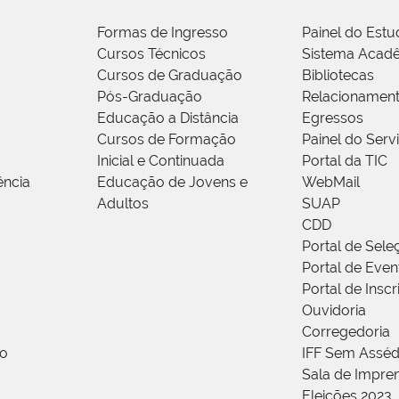
Formas de Ingresso
Painel do Estu
Cursos Técnicos
Sistema Acad
Cursos de Graduação
Bibliotecas
Pós-Graduação
Relacionamen
Educação a Distância
Egressos
Cursos de Formação
Painel do Serv
Inicial e Continuada
Portal da TIC
ência
Educação de Jovens e
WebMail
Adultos
SUAP
CDD
Portal de Sele
Portal de Even
Portal de Insc
Ouvidoria
Corregedoria
ão
IFF Sem Asséd
Sala de Impren
Eleições 2023