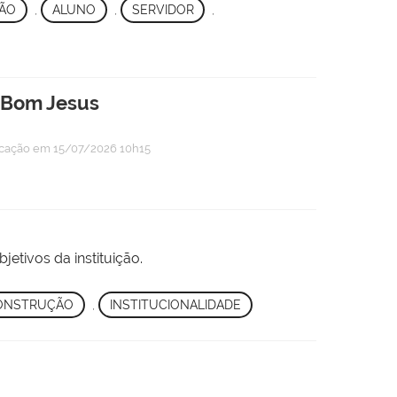
ÃO
,
ALUNO
,
SERVIDOR
,
 Bom Jesus
icação
em 15/07/2026 10h15
etivos da instituição.
ONSTRUÇÃO
,
INSTITUCIONALIDADE