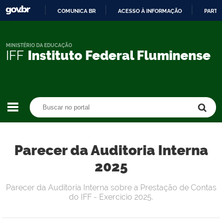
COMUNICA BR
ACESSO À INFORMAÇÃO
PARTI
IR
PARA
O
MINISTÉRIO DA EDUCAÇÃO
IFF
Instituto Federal Fluminense
CONTEÚDO
Buscar no portal
Buscar no portal
Parecer da Auditoria Interna
2025
Parecer da Auditoria Interna sobre a Prestação de Contas
do IFF - Exercício 2025.