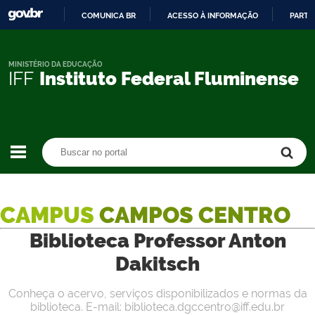
COMUNICA BR
ACESSO À INFORMAÇÃO
PARTI
IR
PARA
O
MINISTÉRIO DA EDUCAÇÃO
IFF
Instituto Federal Fluminense
CONTEÚDO
Buscar no portal
Buscar no portal
CAMPUS
CAMPOS CENTRO
Biblioteca Professor Anton
Dakitsch
Conheça o acervo, serviços disponibilizados e normas da
biblioteca. E-mail: biblioteca.dgccentro@iff.edu.br