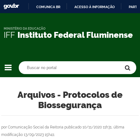
COMUNICA BR
ACESSO À INFORMAÇÃO
PARTI
IR
PARA
O
MINISTÉRIO DA EDUCAÇÃO
IFF
Instituto Federal Fluminense
CONTEÚDO
Buscar no portal
Buscar no portal
Arquivos - Protocolos de
Biossegurança
por
Comunicação Social da Reitoria
publicado
10/11/2020 11h31,
última
modificação
13/09/2023 15h41