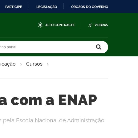
PARTICIPE
LEGISLAÇÃO
ÓRGÃOS DO GOVERNO
ALTO CONTRASTE
VLIBRAS
r no portal
r no portal
ducação
Cursos
ia com a ENAP
s pela Escola Nacional de Administração