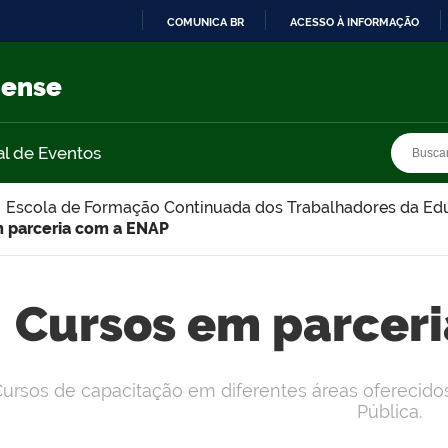
COMUNICA BR
ACESSO À INFORMAÇÃO
IR
PARA
nense
O
CONTEÚDO
Busca
Busca
al de Eventos
Escola de Formação Continuada dos Trabalhadores da E
 parceria com a ENAP
Cursos em parcer
ursos de capacitação em diferentes áreas oferecido
Pública.