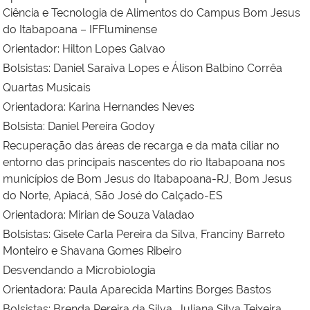
Ciência e Tecnologia de Alimentos do Campus Bom Jesus
do Itabapoana – IFFluminense
Orientador:
Hilton Lopes Galvao
Bolsistas:
Daniel Saraiva Lopes e
Álison Balbino Corrêa
Quartas Musicais
Orientadora:
Karina Hernandes Neves
Bolsista:
Daniel Pereira Godoy
Recuperação das áreas de recarga e da mata ciliar no
entorno das principais nascentes do rio Itabapoana nos
municípios de Bom Jesus do Itabapoana-RJ, Bom Jesus
do Norte, Apiacá, São José do Calçado-ES
Orientadora:
Mirian de Souza Valadao
Bolsistas:
Gisele Carla Pereira da Silva,
Franciny Barreto
Monteiro
e
Shavana Gomes Ribeiro
Desvendando a Microbiologia
Orientadora:
Paula Aparecida Martins Borges Bastos
Bolsistas:
Brenda Pereira da Silva,
Juliana Silva Teixeira