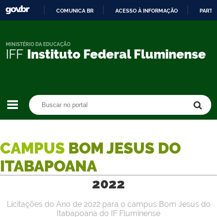
COMUNICA BR
ACESSO À INFORMAÇÃO
PARTI
IR
PARA
O
MINISTÉRIO DA EDUCAÇÃO
IFF
Instituto Federal Fluminense
CONTEÚDO
Buscar no portal
Buscar no portal
CAMPUS
BOM JESUS DO
ITABAPOANA
2022
Licitações do Ano de 2022 para o campus Bom Jesus do
Itabapoana do IF Fluminense