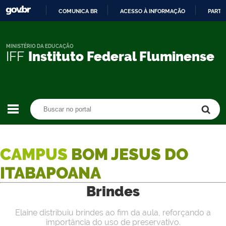
COMUNICA BR
ACESSO À INFORMAÇÃO
PARTI
IR
PARA
O
MINISTÉRIO DA EDUCAÇÃO
IFF
Instituto Federal Fluminense
CONTEÚDO
Buscar no portal
Buscar no portal
CAMPUS
BOM JESUS DO
ITABAPOANA
Brindes
Elaine distribuiu brindes ao fim da aula, reforçando a
importância do uso de preservativo.