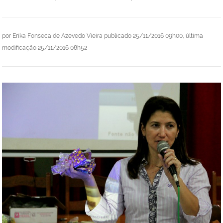
por
Erika Fonseca de Azevedo Vieira
publicado
25/11/2016 09h00,
última
modificação
25/11/2016 08h52