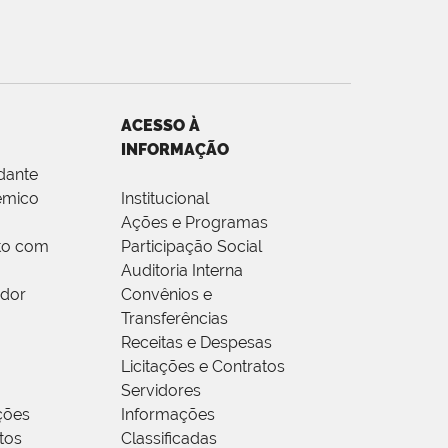
ACESSO À
INFORMAÇÃO
dante
êmico
Institucional
Ações e Programas
to com
Participação Social
Auditoria Interna
idor
Convênios e
Transferências
Receitas e Despesas
Licitações e Contratos
Servidores
ções
Informações
tos
Classificadas