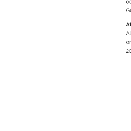
o
G
A
A
o
2