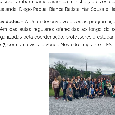
casião, também participaram da ministração os est
ualande, Diego Pádua, Bianca Batista, Yan Souza e Ha
tividades –
A Unati desenvolve diversas programaçõ
lém das aulas regulares oferecidas ao longo do se
rganizadas pela coordenação, professores e estudant
017, com uma visita a Venda Nova do Imigrante – ES.