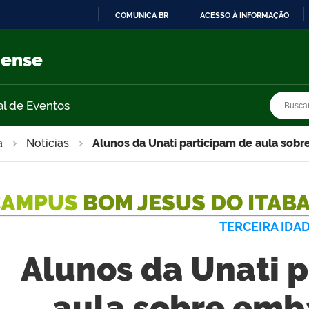
COMUNICA BR
ACESSO À INFORMAÇÃO
IR
PARA
nense
O
CONTEÚDO
Busca
Busca
al de Eventos
a
Notícias
Alunos da Unati participam de aula sob
CAMPUS
BOM JESUS DO ITAB
TERCEIRA IDA
Alunos da Unati 
aula sobre emb