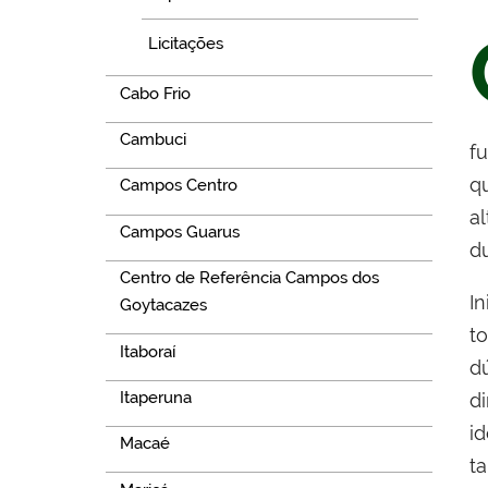
Licitações
Cabo Frio
Cambuci
f
q
Campos Centro
a
Campos Guarus
du
Centro de Referência Campos dos
I
Goytacazes
t
Itaboraí
d
Itaperuna
d
i
Macaé
t