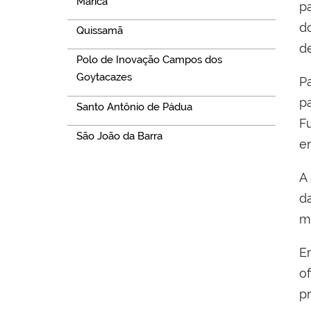
Maricá
p
d
Quissamã
d
Polo de Inovação Campos dos
Goytacazes
P
p
Santo Antônio de Pádua
F
São João da Barra
e
A
d
m
E
o
p