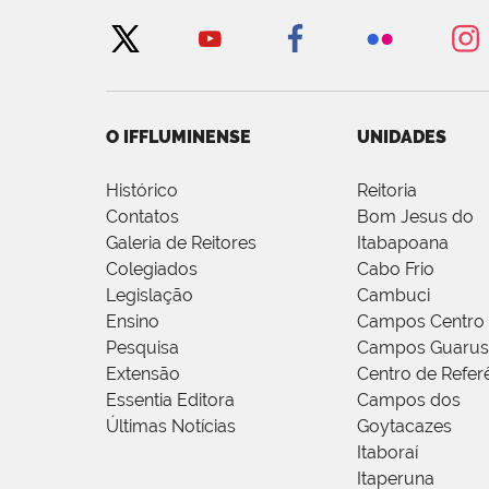
O IFFLUMINENSE
UNIDADES
Histórico
Reitoria
Contatos
Bom Jesus do
Galeria de Reitores
Itabapoana
Colegiados
Cabo Frio
Legislação
Cambuci
Ensino
Campos Centro
Pesquisa
Campos Guarus
Extensão
Centro de Refer
Essentia Editora
Campos dos
Últimas Notícias
Goytacazes
Itaboraí
Itaperuna