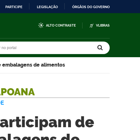
PARTICIPE
LEGISLAÇÃO
ÓRGÃOS DO GOVERNO
ALTO CONTRASTE
VLIBRAS
r no portal
r no portal
re embalagens de alimentos
APOANA
DE
participam de
alagens de