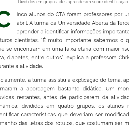
Divididos em grupos, eles aprenderam sobre identificação
C
inco alunos do CTA foram professores por um
abril. A turma da Universidade Aberta da Terc
aprender a identificar informações importa
uturos cientistas. “É muito importante sabermos o
ue se encontram em uma faixa etária com maior ris
lta, diabetes, entre outros”, explica a professora Ch
rante a atividade.
nicialmente, a turma assistiu à explicação do tema, 
ornaram a abordagem bastante didática. Um mo
úvidas restantes, antes de participarem da ativid
inâmica: divididos em quatro grupos, os aluno
dentificar características que deveriam ser modifica
amanho das letras dos rótulos, que costumam ser mu