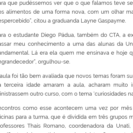
ara que pudéssemos ver que o que falamos teve seu
os alimentos de uma forma nova, com um olhar mais
espercebido”, citou a graduanda Layne Gaspayme.
ara o estudante Diego Pádua, também do CTA, a exp
assar meu conhecimento a uma das alunas da Unat
undamental. Lá era ela quem me ensinava e hoje que
ngrandecedor”, orgulhou-se.
aula foi tão bem avaliada que novos temas foram sug
a terceira idade amaram a aula, acharam muito i
inistrassem outro curso, com o tema ‘curiosidades na 
ncontros como esse acontecem uma vez por mês e,
ficinas
para a turma, que é
dividid
a
em três
grupos 
rofessores Thaís Romano, coordenadora da Un
ati
,