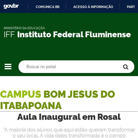
COMUNICA BR
ACESSO À INFORMAÇÃO
PARTI
IR
PARA
O
MINISTÉRIO DA EDUCAÇÃO
IFF
Instituto Federal Fluminense
CONTEÚDO
Buscar no portal
Buscar no portal
CAMPUS
BOM JESUS DO
ITABAPOANA
Aula Inaugural em Rosal
"A maioria dos alunos que aqui estão querem transformar
o seu local. A vida deles transformada é o campo