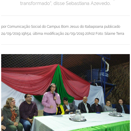
transformado”, disse Sebastiana Azevedo.
por
Comunicação Social do Campus Bom Jesus do Itabapoana
publicado
24/09/2019 19h54,
última modificação
24/09/2019 20h02
Foto: Silaine Terra